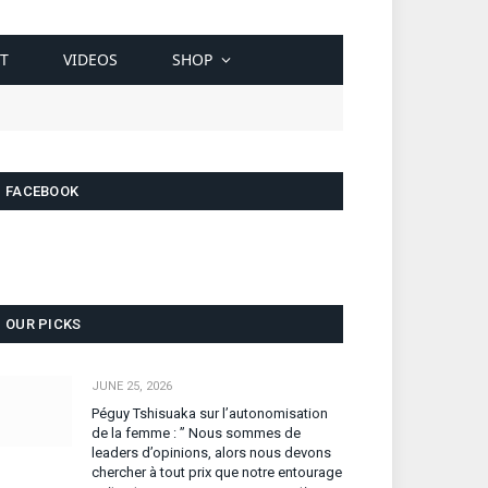
T
VIDEOS
SHOP
FACEBOOK
OUR PICKS
JUNE 25, 2026
Péguy Tshisuaka sur l’autonomisation
de la femme : ” Nous sommes de
leaders d’opinions, alors nous devons
chercher à tout prix que notre entourage