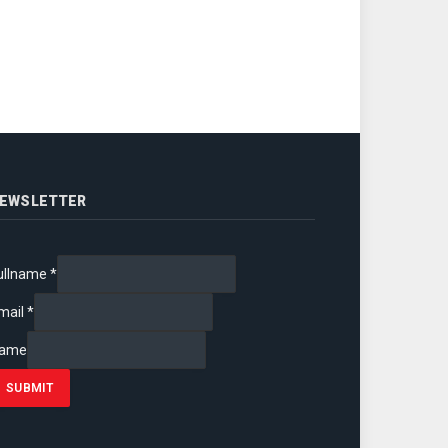
EWSLETTER
ullname
*
mail
*
ame
SUBMIT