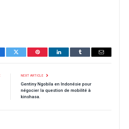
cebook
Twitter
Pinterest
LinkedIn
Tumblr
Email
E
NEXT ARTICLE
a
Gentiny Ngobila en Indonésie pour
.
négocier la question de mobilité à
kinshasa.