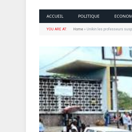
ACCUEIL
POLITIQUE
ECONOM
YOU ARE AT:
Home
»
Unikin:les professeurs susp