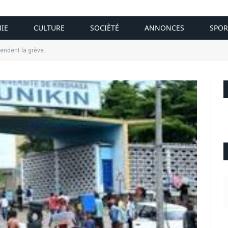
IE
CULTURE
SOCIÈTÉ
ANNONCES
SPOR
endent la grève.