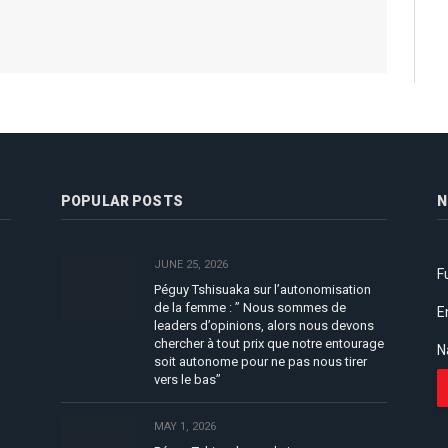
POPULAR POSTS
N
JUNE 25, 2026
F
Péguy Tshisuaka sur l’autonomisation
de la femme : ” Nous sommes de
E
leaders d’opinions, alors nous devons
chercher à tout prix que notre entourage
N
soit autonome pour ne pas nous tirer
vers le bas”
MAY 1, 2026