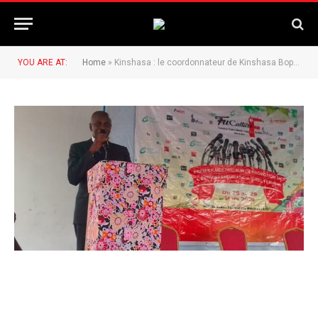
YOU ARE AT:
Home
»
Kinshasa : le coordonnateur de Kinshasa Bopeto Germain Mpundu lance le festival FuCulture F.