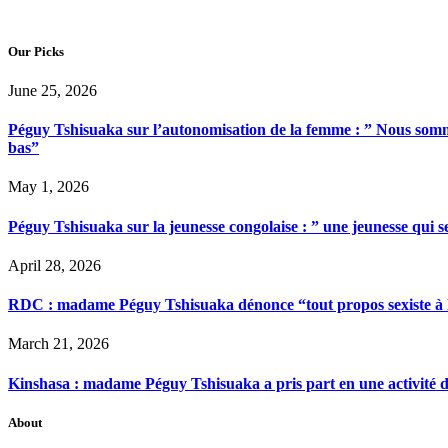
Our Picks
June 25, 2026
Péguy Tshisuaka sur l’autonomisation de la femme : ” Nous somme
bas”
May 1, 2026
Péguy Tshisuaka sur la jeunesse congolaise : ” une jeunesse qui 
April 28, 2026
RDC : madame Péguy Tshisuaka dénonce “tout propos sexiste à l’é
March 21, 2026
Kinshasa : madame Péguy Tshisuaka a pris part en une activité 
About