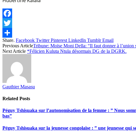
Hubertine Kalala
Facebook
Twitter
Share.
Facebook
Twitter
Pinterest
LinkedIn
Tumblr
Email
Share
Previous Article
Tribune: Moïse Moni Della: “Il faut donner à l’union s
Next Article
*Félicien Kuluta Ntula désormais DG de la DGRK.
Gauthier Masasu
Related
Posts
Péguy Tshisuaka sur l’autonomisation de la femme : ” Nous somme
bas”
Péguy Tshisuaka sur la jeunesse congolaise : ” une jeunesse qui 