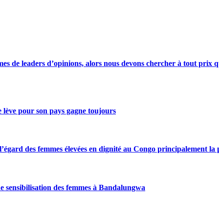
s de leaders d’opinions, alors nous devons chercher à tout prix qu
se lève pour son pays gagne toujours
gard des femmes élevées en dignité au Congo principalement la pre
de sensibilisation des femmes à Bandalungwa