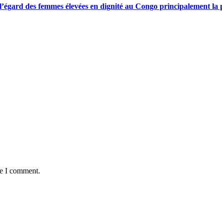
gard des femmes élevées en dignité au Congo principalement la pre
me I comment.