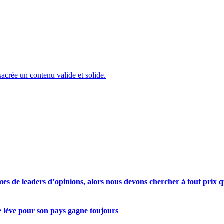
acrée un contenu valide et solide.
s de leaders d’opinions, alors nous devons chercher à tout prix qu
se lève pour son pays gagne toujours