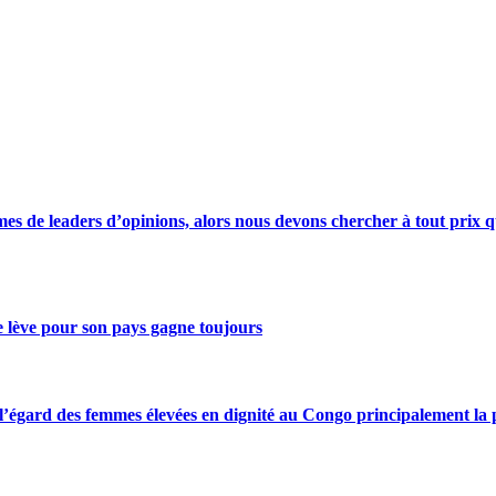
s de leaders d’opinions, alors nous devons chercher à tout prix qu
se lève pour son pays gagne toujours
gard des femmes élevées en dignité au Congo principalement la pre