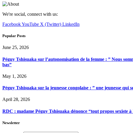
We're social, connect with us:
Facebook
YouTube
X (Twitter)
LinkedIn
Popular Posts
June 25, 2026
Péguy Tshisuaka sur l’autonomisation de la femme : ” Nous somme
bas”
May 1, 2026
Péguy Tshisuaka sur la jeunesse congolaise : ” une jeunesse qui 
April 28, 2026
RDC : madame Péguy Tshisuaka dénonce “tout propos sexiste à l’é
Newsletter