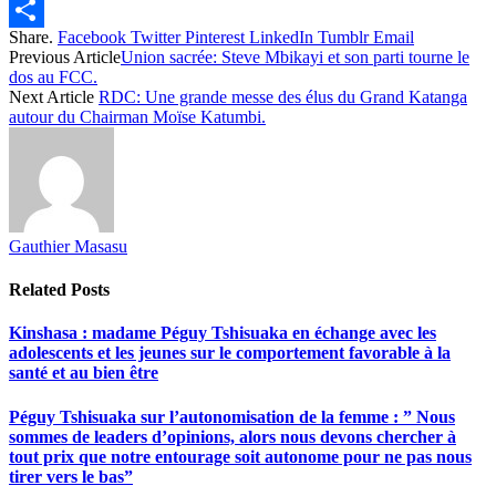
Twitter
Share.
Facebook
Twitter
Pinterest
LinkedIn
Tumblr
Email
Share
Previous Article
Union sacrée: Steve Mbikayi et son parti tourne le
dos au FCC.
Next Article
RDC: Une grande messe des élus du Grand Katanga
autour du Chairman Moïse Katumbi.
Gauthier Masasu
Related
Posts
Kinshasa : madame Péguy Tshisuaka en échange avec les
adolescents et les jeunes sur le comportement favorable à la
santé et au bien être
Péguy Tshisuaka sur l’autonomisation de la femme : ” Nous
sommes de leaders d’opinions, alors nous devons chercher à
tout prix que notre entourage soit autonome pour ne pas nous
tirer vers le bas”