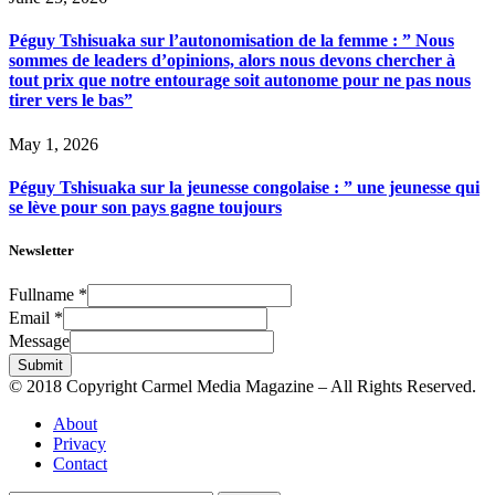
Péguy Tshisuaka sur l’autonomisation de la femme : ” Nous
sommes de leaders d’opinions, alors nous devons chercher à
tout prix que notre entourage soit autonome pour ne pas nous
tirer vers le bas”
May 1, 2026
Péguy Tshisuaka sur la jeunesse congolaise : ” une jeunesse qui
se lève pour son pays gagne toujours
Newsletter
Fullname
*
Email
*
Message
Submit
© 2018 Copyright Carmel Media Magazine – All Rights Reserved.
About
Privacy
Contact