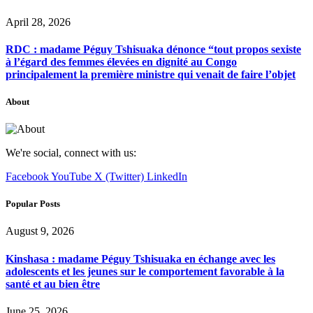
April 28, 2026
RDC : madame Péguy Tshisuaka dénonce “tout propos sexiste
à l’égard des femmes élevées en dignité au Congo
principalement la première ministre qui venait de faire l’objet
About
We're social, connect with us:
Facebook
YouTube
X (Twitter)
LinkedIn
Popular Posts
August 9, 2026
Kinshasa : madame Péguy Tshisuaka en échange avec les
adolescents et les jeunes sur le comportement favorable à la
santé et au bien être
June 25, 2026