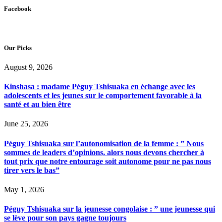
Facebook
Our Picks
August 9, 2026
Kinshasa : madame Péguy Tshisuaka en échange avec les
adolescents et les jeunes sur le comportement favorable à la
santé et au bien être
June 25, 2026
Péguy Tshisuaka sur l’autonomisation de la femme : ” Nous
sommes de leaders d’opinions, alors nous devons chercher à
tout prix que notre entourage soit autonome pour ne pas nous
tirer vers le bas”
May 1, 2026
Péguy Tshisuaka sur la jeunesse congolaise : ” une jeunesse qui
se lève pour son pays gagne toujours