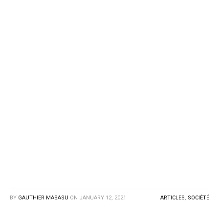
BY
GAUTHIER MASASU
ON
JANUARY 12, 2021
ARTICLES
,
SOCIÈTÉ