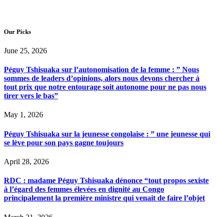
Our Picks
June 25, 2026
Péguy Tshisuaka sur l’autonomisation de la femme : ” Nous
sommes de leaders d’opinions, alors nous devons chercher à
tout prix que notre entourage soit autonome pour ne pas nous
tirer vers le bas”
May 1, 2026
Péguy Tshisuaka sur la jeunesse congolaise : ” une jeunesse qui
se lève pour son pays gagne toujours
April 28, 2026
RDC : madame Péguy Tshisuaka dénonce “tout propos sexiste
à l’égard des femmes élevées en dignité au Congo
principalement la première ministre qui venait de faire l’objet