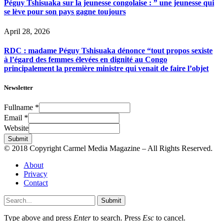
Péguy Tshisuaka sur la jeunesse congolaise : ” une jeunesse qui
se lève pour son pays gagne toujours
April 28, 2026
RDC : madame Péguy Tshisuaka dénonce “tout propos sexiste
à l’égard des femmes élevées en dignité au Congo
principalement la première ministre qui venait de faire l’objet
Newsletter
Fullname
*
Email
*
Website
Submit
© 2018 Copyright Carmel Media Magazine – All Rights Reserved.
About
Privacy
Contact
Submit
Type above and press
Enter
to search. Press
Esc
to cancel.