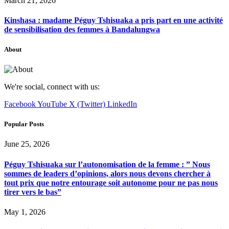
March 21, 2026
Kinshasa : madame Péguy Tshisuaka a pris part en une activité
de sensibilisation des femmes à Bandalungwa
About
We're social, connect with us:
Facebook
YouTube
X (Twitter)
LinkedIn
Popular Posts
June 25, 2026
Péguy Tshisuaka sur l’autonomisation de la femme : ” Nous
sommes de leaders d’opinions, alors nous devons chercher à
tout prix que notre entourage soit autonome pour ne pas nous
tirer vers le bas”
May 1, 2026