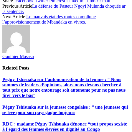
Share.
Facebook
Twitter
Pinterest
LinkedIn
Tumblr
Email
Share
Previous Article
La défense du Pasteur Ngoyi Mulunda choquée ar
la sentence.
Next Article
Le mauvais état des routes complique
l’approvisionnement de Mbandaka en vivres.
Gauthier Masasu
Related
Posts
Péguy Tshisuaka sur l’autonomisation de la femme : ” Nous
sommes de leaders d’opinions, alors nous devons chercher à
tout prix que notre entourage soit autonome pour ne pas nous
tirer vers le bas”
Péguy Tshisuaka sur la jeunesse congolaise : ” une jeunesse qui
se lève pour son pays gagne toujours
RDC : madame Péguy Tshisuaka dénonce “tout propos sexiste
à l’égard des femmes élevées en dignité au Congo