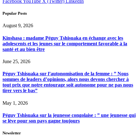
Facebook
YouTube
X (Twitter)
LinkedIn
Popular Posts
August 9, 2026
Kinshasa : madame Péguy Tshisuaka en échange avec les
adolescents et les jeunes sur le comportement favorable à la
santé et au bien être
June 25, 2026
Péguy Tshisuaka sur l’autonomisation de la femme : ” Nous
sommes de leaders d’opinions, alors nous devons chercher à
tout prix que notre entourage soit autonome pour ne pas nous
tirer vers le bas”
May 1, 2026
Péguy Tshisuaka sur la jeunesse congolaise : ” une jeunesse qui
se lève pour son pays gagne toujours
Newsletter