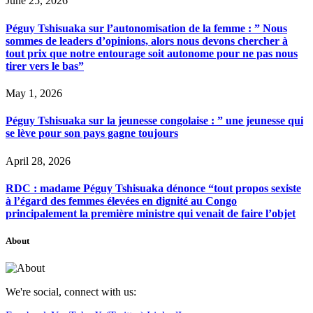
June 25, 2026
Péguy Tshisuaka sur l’autonomisation de la femme : ” Nous
sommes de leaders d’opinions, alors nous devons chercher à
tout prix que notre entourage soit autonome pour ne pas nous
tirer vers le bas”
May 1, 2026
Péguy Tshisuaka sur la jeunesse congolaise : ” une jeunesse qui
se lève pour son pays gagne toujours
April 28, 2026
RDC : madame Péguy Tshisuaka dénonce “tout propos sexiste
à l’égard des femmes élevées en dignité au Congo
principalement la première ministre qui venait de faire l’objet
About
We're social, connect with us: