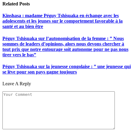
Related
Posts
Kinshasa : madame Péguy Tshisuaka en échange avec les
adolescents et les jeunes sur le comportement favorable à la
santé et au bien être
Péguy Tshisuaka sur l’autonomisation de la femme : ” Nous
sommes de leaders d’opinions, alors nous devons chercher à
tout prix que notre entourage soit autonome pour ne pas nous
tirer vers le bas”
Péguy Tshisuaka sur la jeunesse congolaise : ” une jeunesse qui
se lève pour son pays gagne toujours
Leave A Reply