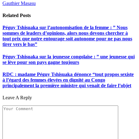
Gauthier Masasu
Related
Posts
Péguy Tshisuaka sur l’autonomisation de la femme : ” Nous
sommes de leaders d’opinions, alors nous devons chercher à
tout prix que notre entourage soit autonome pour ne pas nous
tirer vers le bas”
Péguy Tshisuaka sur la jeunesse congolaise : ” une jeunesse qui
se lève pour son pays gagne toujours
RDC : madame Péguy Tshisuaka dénonce “tout propos sexiste
à l’égard des femmes élevées en dignité au Congo
principalement la première ministre qui venait de faire l’objet
Leave A Reply