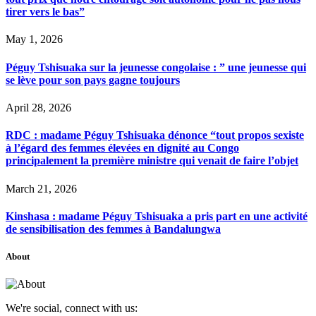
tirer vers le bas”
May 1, 2026
Péguy Tshisuaka sur la jeunesse congolaise : ” une jeunesse qui
se lève pour son pays gagne toujours
April 28, 2026
RDC : madame Péguy Tshisuaka dénonce “tout propos sexiste
à l’égard des femmes élevées en dignité au Congo
principalement la première ministre qui venait de faire l’objet
March 21, 2026
Kinshasa : madame Péguy Tshisuaka a pris part en une activité
de sensibilisation des femmes à Bandalungwa
About
We're social, connect with us: