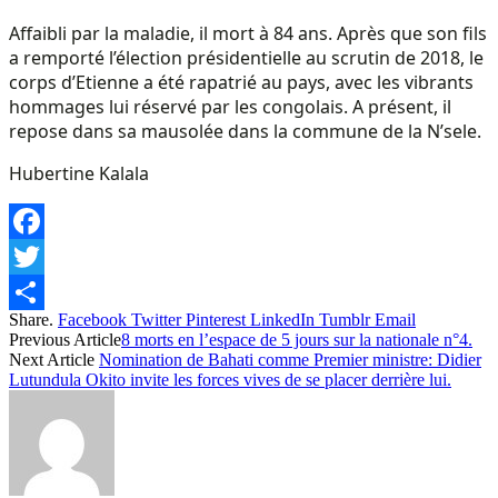
Affaibli par la maladie, il mort à 84 ans. Après que son fils
a remporté l’élection présidentielle au scrutin de 2018, le
corps d’Etienne a été rapatrié au pays, avec les vibrants
hommages lui réservé par les congolais. A présent, il
repose dans sa mausolée dans la commune de la N’sele.
Hubertine Kalala
Facebook
Twitter
Share.
Facebook
Twitter
Pinterest
LinkedIn
Tumblr
Email
Share
Previous Article
8 morts en l’espace de 5 jours sur la nationale n°4.
Next Article
Nomination de Bahati comme Premier ministre: Didier
Lutundula Okito invite les forces vives de se placer derrière lui.