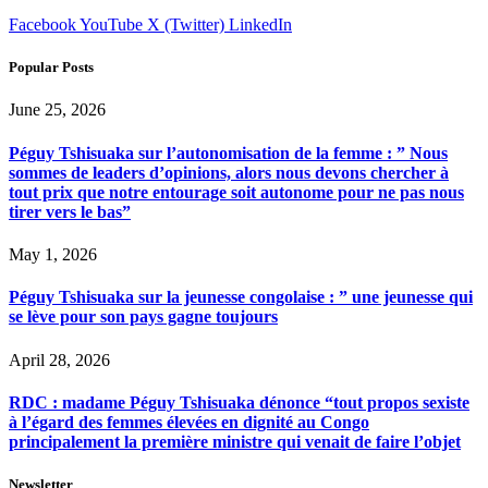
Facebook
YouTube
X (Twitter)
LinkedIn
Popular Posts
June 25, 2026
Péguy Tshisuaka sur l’autonomisation de la femme : ” Nous
sommes de leaders d’opinions, alors nous devons chercher à
tout prix que notre entourage soit autonome pour ne pas nous
tirer vers le bas”
May 1, 2026
Péguy Tshisuaka sur la jeunesse congolaise : ” une jeunesse qui
se lève pour son pays gagne toujours
April 28, 2026
RDC : madame Péguy Tshisuaka dénonce “tout propos sexiste
à l’égard des femmes élevées en dignité au Congo
principalement la première ministre qui venait de faire l’objet
Newsletter