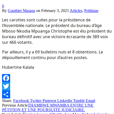
0
By
Gauthier Masasu
on
February 3, 2021
Articles
,
Politique
Les carottes sont cuites pour la présidence de
l’Assemblée nationale. Le président du bureau d’âge
Mboso Nkodia Mpuanga Christophe est élu président du
bureau définitif avec une victoire écrasante de 389 voix
sur 466 votants.
Par ailleurs, il y a 69 bulletins nuls et 8 obtentions. Le
dépouillement continu pour d’autres postes.
Hubertine Kalala
Facebook
Twitter
Share.
Facebook
Twitter
Pinterest
LinkedIn
Tumblr
Email
Share
Previous Article
THAMBWE MWAMBA ENTRE UNE
PÉTITION ET UNE POURSUITE JUDICIAIRE.