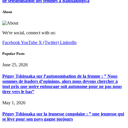
de sensibilisation des femmes à Bandalungwa
About
We're social, connect with us:
Facebook
YouTube
X (Twitter)
LinkedIn
Popular Posts
June 25, 2026
Péguy Tshisuaka sur l’autonomisation de la femme : ” Nous
sommes de leaders d’opinions, alors nous devons chercher à
tout prix que notre entourage soit autonome pour ne pas nous
tirer vers le bas”
May 1, 2026
Péguy Tshisuaka sur la jeunesse congolaise : ” une jeunesse qui
se lève pour son pays gagne toujours