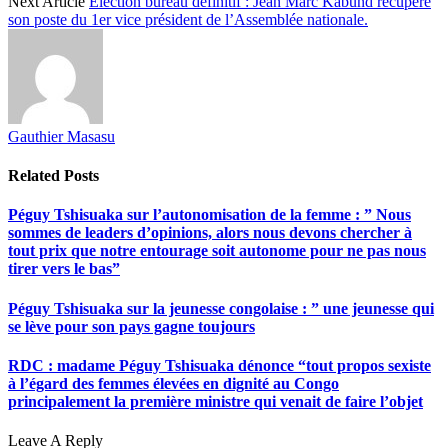
Next Article
Élection bureau définitif : Jean Marc Kabund récupère
son poste du 1er vice président de l’Assemblée nationale.
Gauthier Masasu
Related
Posts
Péguy Tshisuaka sur l’autonomisation de la femme : ” Nous
sommes de leaders d’opinions, alors nous devons chercher à
tout prix que notre entourage soit autonome pour ne pas nous
tirer vers le bas”
Péguy Tshisuaka sur la jeunesse congolaise : ” une jeunesse qui
se lève pour son pays gagne toujours
RDC : madame Péguy Tshisuaka dénonce “tout propos sexiste
à l’égard des femmes élevées en dignité au Congo
principalement la première ministre qui venait de faire l’objet
Leave A Reply