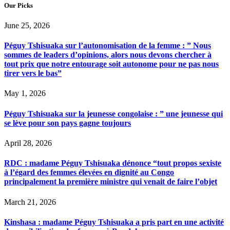
Our Picks
June 25, 2026
Péguy Tshisuaka sur l’autonomisation de la femme : ” Nous
sommes de leaders d’opinions, alors nous devons chercher à
tout prix que notre entourage soit autonome pour ne pas nous
tirer vers le bas”
May 1, 2026
Péguy Tshisuaka sur la jeunesse congolaise : ” une jeunesse qui
se lève pour son pays gagne toujours
April 28, 2026
RDC : madame Péguy Tshisuaka dénonce “tout propos sexiste
à l’égard des femmes élevées en dignité au Congo
principalement la première ministre qui venait de faire l’objet
March 21, 2026
Kinshasa : madame Péguy Tshisuaka a pris part en une activité