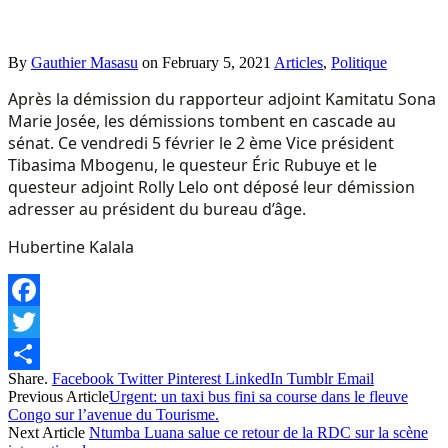
By
Gauthier Masasu
on
February 5, 2021
Articles
,
Politique
Après la démission du rapporteur adjoint Kamitatu Sona
Marie Josée, les démissions tombent en cascade au
sénat. Ce vendredi 5 février le 2 ème Vice président
Tibasima Mbogenu, le questeur Éric Rubuye et le
questeur adjoint Rolly Lelo ont déposé leur démission
adresser au président du bureau d’âge.
Hubertine Kalala
Facebook
Twitter
Share.
Facebook
Twitter
Pinterest
LinkedIn
Tumblr
Email
Share
Previous Article
Urgent: un taxi bus fini sa course dans le fleuve
Congo sur l’avenue du Tourisme.
Next Article
Ntumba Luana salue ce retour de la RDC sur la scène