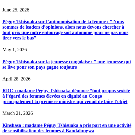
June 25, 2026
Péguy Tshisuaka sur l’autonomisation de la femme : ” Nous
sommes de leaders d’opinions, alors nous devons chercher à
tout prix que notre entourage soit autonome pour ne pas nous
tirer vers le bas”
May 1, 2026
Péguy Tshisuaka sur la jeunesse congolaise : ” une jeunesse qui
se lève pour son pays gagne toujours
April 28, 2026
RDC : madame Péguy Tshisuaka dénonce “tout propos sexiste
à l’égard des femmes élevées en dignité au Congo
principalement la première ministre qui venait de faire l’objet
March 21, 2026
Kinshasa : madame Péguy Tshisuaka a pris part en une activité
de sensibilisation des femmes à Bandalungwa