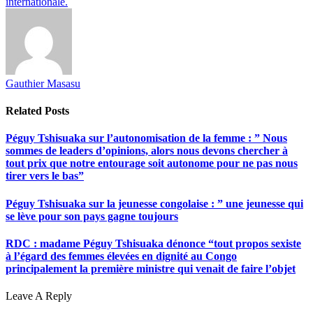
internationale.
Gauthier Masasu
Related
Posts
Péguy Tshisuaka sur l’autonomisation de la femme : ” Nous
sommes de leaders d’opinions, alors nous devons chercher à
tout prix que notre entourage soit autonome pour ne pas nous
tirer vers le bas”
Péguy Tshisuaka sur la jeunesse congolaise : ” une jeunesse qui
se lève pour son pays gagne toujours
RDC : madame Péguy Tshisuaka dénonce “tout propos sexiste
à l’égard des femmes élevées en dignité au Congo
principalement la première ministre qui venait de faire l’objet
Leave A Reply