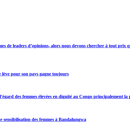
s de leaders d’opinions, alors nous devons chercher à tout prix qu
se lève pour son pays gagne toujours
gard des femmes élevées en dignité au Congo principalement la pre
de sensibilisation des femmes à Bandalungwa