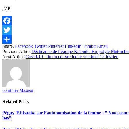
JMK
Facebook
Twitter
Share.
Facebook
Twitter
Pinterest
LinkedIn
Tumblr
Email
Share
Previous Article
Déchéance de l’équipe Katende: Hippolyte Mutombo 
Next Article
Covid-19 : fin du couvre feu le vendredi 12 février.
Gauthier Masasu
Related
Posts
Péguy Tshisuaka sur l’autonomisation de la femme : ” Nous somme
bas”