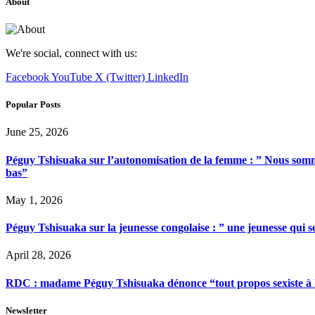
About
We're social, connect with us:
Facebook
YouTube
X (Twitter)
LinkedIn
Popular Posts
June 25, 2026
Péguy Tshisuaka sur l’autonomisation de la femme : ” Nous somme
bas”
May 1, 2026
Péguy Tshisuaka sur la jeunesse congolaise : ” une jeunesse qui 
April 28, 2026
RDC : madame Péguy Tshisuaka dénonce “tout propos sexiste à l’é
Newsletter