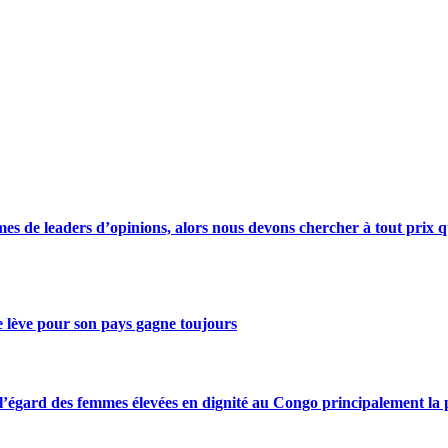
s de leaders d’opinions, alors nous devons chercher à tout prix qu
se lève pour son pays gagne toujours
gard des femmes élevées en dignité au Congo principalement la pre