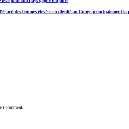
se lève pour son pays gagne toujours
gard des femmes élevées en dignité au Congo principalement la pre
me I comment.