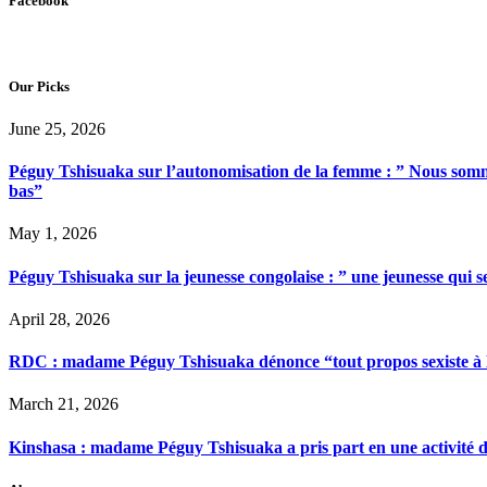
Facebook
Our Picks
June 25, 2026
Péguy Tshisuaka sur l’autonomisation de la femme : ” Nous somme
bas”
May 1, 2026
Péguy Tshisuaka sur la jeunesse congolaise : ” une jeunesse qui 
April 28, 2026
RDC : madame Péguy Tshisuaka dénonce “tout propos sexiste à l’é
March 21, 2026
Kinshasa : madame Péguy Tshisuaka a pris part en une activité 