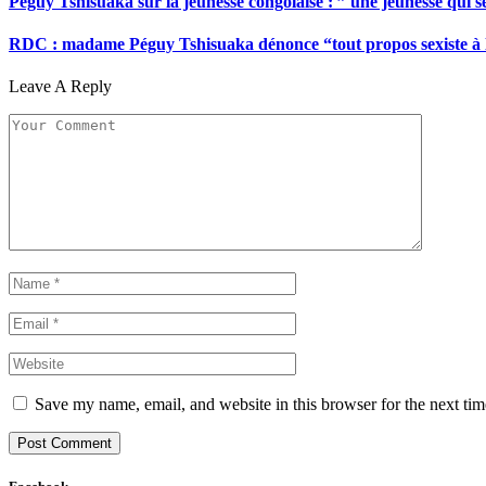
Péguy Tshisuaka sur la jeunesse congolaise : ” une jeunesse qui 
RDC : madame Péguy Tshisuaka dénonce “tout propos sexiste à l’é
Leave A Reply
Save my name, email, and website in this browser for the next ti