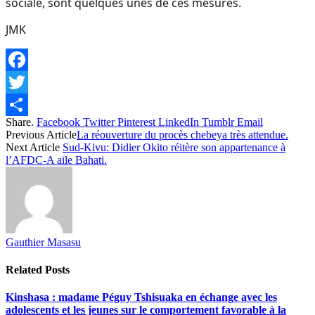
sociale, sont quelques unes de ces mesures.
JMK
Facebook
Twitter
Share.
Facebook
Twitter
Pinterest
LinkedIn
Tumblr
Email
Share
Previous Article
La réouverture du procès chebeya très attendue.
Next Article
Sud-Kivu: Didier Okito réitère son appartenance à
l’AFDC-A aile Bahati.
Gauthier Masasu
Related
Posts
Kinshasa : madame Péguy Tshisuaka en échange avec les
adolescents et les jeunes sur le comportement favorable à la