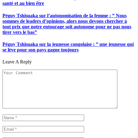
santé et au bien être
Péguy Tshisuaka sur l’autonomisation de la femme : ” Nous
sommes de leaders d’opinions, alors nous devons chercher à
tout prix que notre entourage soit autonome pour ne pas nous
tirer vers le bas”
Péguy Tshisuaka sur la jeunesse congolaise : ” une jeunesse qui
se lève pour son pays gagne toujours
Leave A Reply