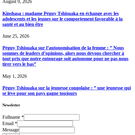
August 9, 2026
Kinshasa : madame Péguy Tshisuaka en échange avec les
adolescents et les jeunes sur le comportement favorable à la
santé et au bien être
June 25, 2026
Péguy Tshisuaka sur l’autonomisation de la femme : ” Nous
sommes de leaders d’opinions, alors nous devons chercher à
tout prix que notre entourage soit autonome pour ne pas nous
tirer vers le bas”
May 1, 2026
Péguy Tshisuaka sur la jeunesse congolaise : ” une jeunesse qui
se lève pour son pays gagne toujours
Newsletter
Fullname
*
Email
*
Message