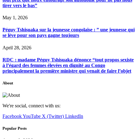
tirer vers le bas”
May 1, 2026
Péguy Tshisuaka sur la jeunesse congolaise : ” une jeunesse qui
se lève pour son pays gagne toujours
April 28, 2026
RDC : madame Péguy Tshisuaka dénonce “tout propos sexiste
à l’égard des femmes élevées en dignité au Congo
principalement la première ministre qui venait de faire l’objet
About
We're social, connect with us:
Facebook
YouTube
X (Twitter)
LinkedIn
Popular Posts