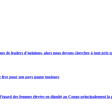
s de leaders d’opinions, alors nous devons chercher à tout prix qu
se lève pour son pays gagne toujours
gard des femmes élevées en dignité au Congo principalement la pre