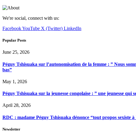
We're social, connect with us:
Facebook
YouTube
X (Twitter)
LinkedIn
Popular Posts
June 25, 2026
Péguy Tshisuaka sur l’autonomisation de la femme : ” Nous somme
bas”
May 1, 2026
Péguy Tshisuaka sur la jeunesse congolaise : ” une jeunesse qui 
April 28, 2026
RDC : madame Péguy Tshisuaka dénonce “tout propos sexiste à l’é
Newsletter