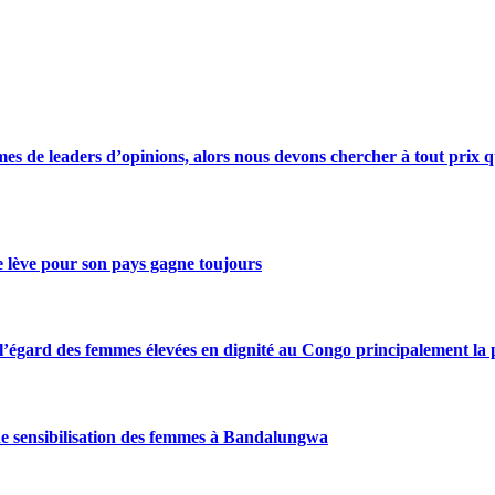
s de leaders d’opinions, alors nous devons chercher à tout prix qu
se lève pour son pays gagne toujours
gard des femmes élevées en dignité au Congo principalement la pre
de sensibilisation des femmes à Bandalungwa