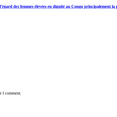
gard des femmes élevées en dignité au Congo principalement la pre
me I comment.