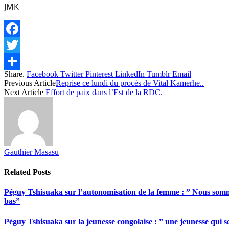
JMK
Facebook
Twitter
Share.
Facebook
Twitter
Pinterest
LinkedIn
Tumblr
Email
Share
Previous Article
Reprise ce lundi du procès de Vital Kamerhe..
Next Article
Effort de paix dans l’Est de la RDC.
Gauthier Masasu
Related
Posts
Péguy Tshisuaka sur l’autonomisation de la femme : ” Nous somme
bas”
Péguy Tshisuaka sur la jeunesse congolaise : ” une jeunesse qui 