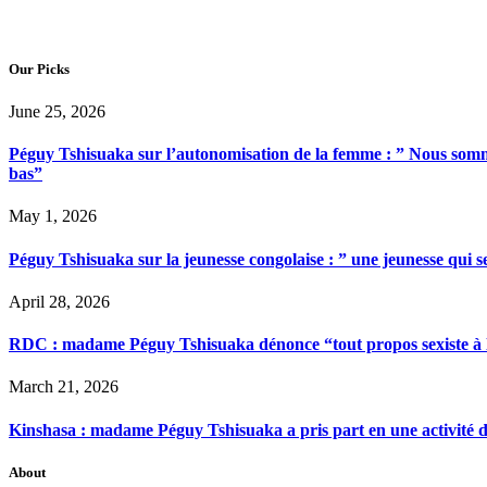
Our Picks
June 25, 2026
Péguy Tshisuaka sur l’autonomisation de la femme : ” Nous somme
bas”
May 1, 2026
Péguy Tshisuaka sur la jeunesse congolaise : ” une jeunesse qui 
April 28, 2026
RDC : madame Péguy Tshisuaka dénonce “tout propos sexiste à l’é
March 21, 2026
Kinshasa : madame Péguy Tshisuaka a pris part en une activité 
About