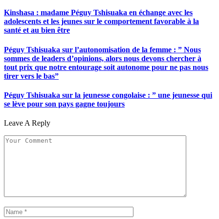
Kinshasa : madame Péguy Tshisuaka en échange avec les
adolescents et les jeunes sur le comportement favorable à la
santé et au bien être
Péguy Tshisuaka sur l’autonomisation de la femme : ” Nous
sommes de leaders d’opinions, alors nous devons chercher à
tout prix que notre entourage soit autonome pour ne pas nous
tirer vers le bas”
Péguy Tshisuaka sur la jeunesse congolaise : ” une jeunesse qui
se lève pour son pays gagne toujours
Leave A Reply