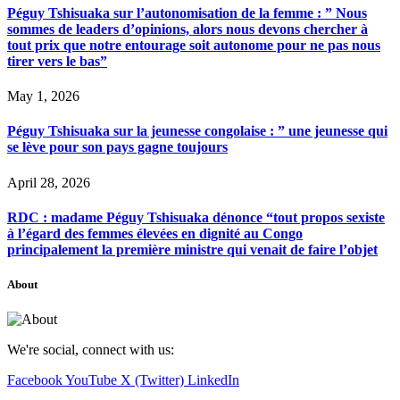
Péguy Tshisuaka sur l’autonomisation de la femme : ” Nous
sommes de leaders d’opinions, alors nous devons chercher à
tout prix que notre entourage soit autonome pour ne pas nous
tirer vers le bas”
May 1, 2026
Péguy Tshisuaka sur la jeunesse congolaise : ” une jeunesse qui
se lève pour son pays gagne toujours
April 28, 2026
RDC : madame Péguy Tshisuaka dénonce “tout propos sexiste
à l’égard des femmes élevées en dignité au Congo
principalement la première ministre qui venait de faire l’objet
About
We're social, connect with us:
Facebook
YouTube
X (Twitter)
LinkedIn