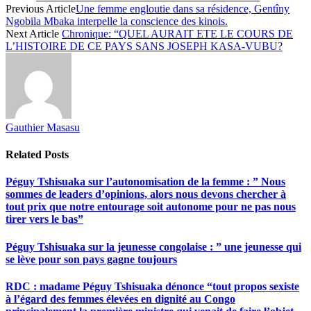
Share
Previous Article
Une femme engloutie dans sa résidence, Gentîny
Ngobila Mbaka interpelle la conscience des kinois.
Next Article
Chronique: “QUEL AURAIT ETE LE COURS DE
L’HISTOIRE DE CE PAYS SANS JOSEPH KASA-VUBU?
Gauthier Masasu
Related
Posts
Péguy Tshisuaka sur l’autonomisation de la femme : ” Nous
sommes de leaders d’opinions, alors nous devons chercher à
tout prix que notre entourage soit autonome pour ne pas nous
tirer vers le bas”
Péguy Tshisuaka sur la jeunesse congolaise : ” une jeunesse qui
se lève pour son pays gagne toujours
RDC : madame Péguy Tshisuaka dénonce “tout propos sexiste
à l’égard des femmes élevées en dignité au Congo