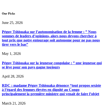
Our Picks
June 25, 2026
Péguy Tshisuaka sur l’autonomisation de la femme : ” Nous
sommes de leaders d’opinions, alors nous devons chercher à
tout prix que notre entourage soit autonome pour ne pas nous
tirer vers le bas”
May 1, 2026
Péguy Tshisuaka sur la jeunesse congolaise : ” une jeunesse qui
se lève pour son pays gagne toujours
April 28, 2026
RDC : madame Péguy Tshisuaka dénonce “tout propos sexiste
à l’égard des femmes élevées en dignité au Congo
principalement la première ministre qui venait de faire l’objet
March 21, 2026