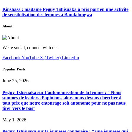
Kinshasa : madame Péguy Tshisuaka a pris part en une activité
de sensibilisation des femmes à Bandalungwa
About
We're social, connect with us:
Facebook
YouTube
X (Twitter)
LinkedIn
Popular Posts
June 25, 2026
Péguy Tshisuaka sur l’autonomisation de la femme : ” Nous
sommes de leaders d’opinions, alors nous devons chercher à
tout prix que notre entourage soit autonome pour ne pas nous
tirer vers le bas”
May 1, 2026
Péguy Tshisuaka sur la jeunesse congolaise : ” une jeunesse qui