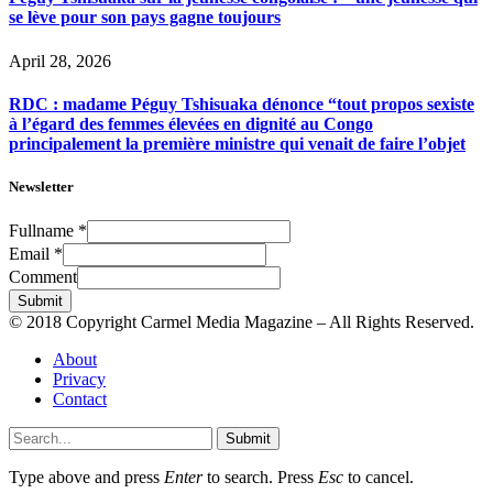
se lève pour son pays gagne toujours
April 28, 2026
RDC : madame Péguy Tshisuaka dénonce “tout propos sexiste
à l’égard des femmes élevées en dignité au Congo
principalement la première ministre qui venait de faire l’objet
Newsletter
Fullname
*
Email
*
Comment
Submit
© 2018 Copyright Carmel Media Magazine – All Rights Reserved.
About
Privacy
Contact
Submit
Type above and press
Enter
to search. Press
Esc
to cancel.