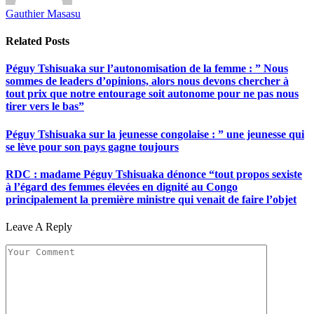
Gauthier Masasu
Related
Posts
Péguy Tshisuaka sur l’autonomisation de la femme : ” Nous
sommes de leaders d’opinions, alors nous devons chercher à
tout prix que notre entourage soit autonome pour ne pas nous
tirer vers le bas”
Péguy Tshisuaka sur la jeunesse congolaise : ” une jeunesse qui
se lève pour son pays gagne toujours
RDC : madame Péguy Tshisuaka dénonce “tout propos sexiste
à l’égard des femmes élevées en dignité au Congo
principalement la première ministre qui venait de faire l’objet
Leave A Reply