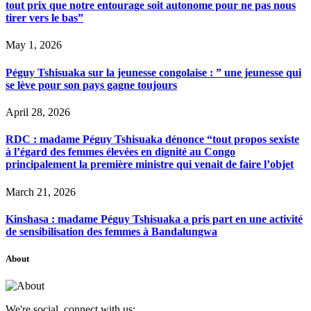
tout prix que notre entourage soit autonome pour ne pas nous
tirer vers le bas”
May 1, 2026
Péguy Tshisuaka sur la jeunesse congolaise : ” une jeunesse qui
se lève pour son pays gagne toujours
April 28, 2026
RDC : madame Péguy Tshisuaka dénonce “tout propos sexiste
à l’égard des femmes élevées en dignité au Congo
principalement la première ministre qui venait de faire l’objet
March 21, 2026
Kinshasa : madame Péguy Tshisuaka a pris part en une activité
de sensibilisation des femmes à Bandalungwa
About
We're social, connect with us: