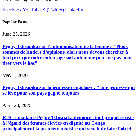
Facebook
YouTube
X (Twitter)
LinkedIn
Popular Posts
June 25, 2026
Péguy Tshisuaka sur l’autonomisation de la femme : ” Nous
sommes de leaders d’opinions, alors nous devons chercher à
tout prix que notre entourage soit autonome pour ne pas nous
tirer vers le bas”
May 1, 2026
Péguy Tshisuaka sur la jeunesse congolaise : ” une jeunesse qui
se lève pour son pays gagne toujours
April 28, 2026
RDC : madame Péguy Tshisuaka dénonce “tout propos sexiste
à l’égard des femmes élevées en dignité au Congo
principalement la première ministre qui venait de faire l’objet