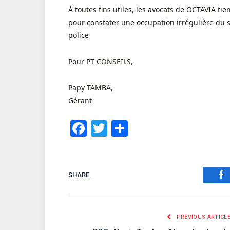
À toutes fins utiles, les avocats de OCTAVIA tie
pour constater une occupation irrégulière du s
police
Pour PT CONSEILS,
Papy TAMBA,
Gérant
Facebook
Twitter
Share
SHARE.
Fa
PREVIOUS ARTICL