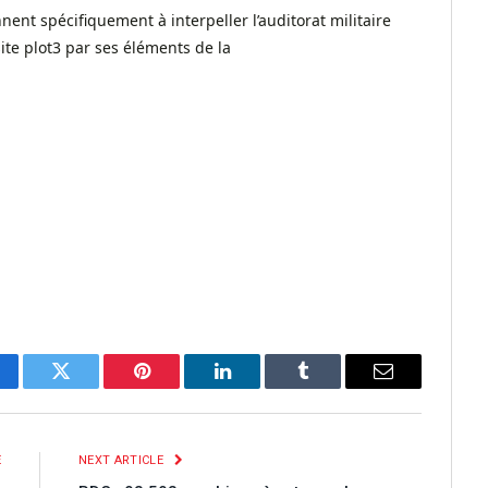
nnent spécifiquement à interpeller l’auditorat militaire
ite plot3 par ses éléments de la
cebook
Twitter
Pinterest
LinkedIn
Tumblr
Email
E
NEXT ARTICLE