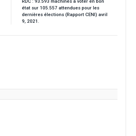
e
RDC : 93.593 machines à voter en bon
.
état sur 105.557 attendues pour les
dernières élections (Rapport CENI) avril
9, 2021.