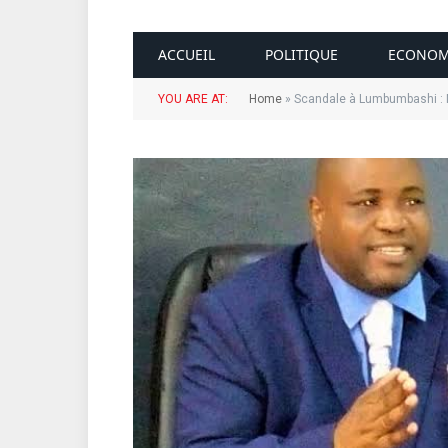
ACCUEIL
POLITIQUE
ECONOM
YOU ARE AT:
Home
»
Scandale à Lumbumbashi : No