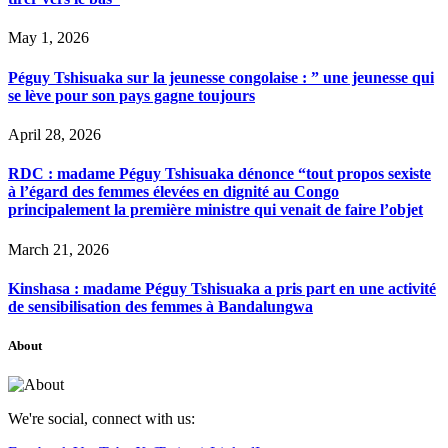
May 1, 2026
Péguy Tshisuaka sur la jeunesse congolaise : ” une jeunesse qui
se lève pour son pays gagne toujours
April 28, 2026
RDC : madame Péguy Tshisuaka dénonce “tout propos sexiste
à l’égard des femmes élevées en dignité au Congo
principalement la première ministre qui venait de faire l’objet
March 21, 2026
Kinshasa : madame Péguy Tshisuaka a pris part en une activité
de sensibilisation des femmes à Bandalungwa
About
We're social, connect with us: