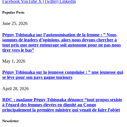
Facebook
YouTube
X (Twitter)
LinkedIn
Popular Posts
June 25, 2026
Péguy Tshisuaka sur l’autonomisation de la femme : ” Nous
sommes de leaders d’opinions, alors nous devons chercher à
tout prix que notre entourage soit autonome pour ne pas nous
tirer vers le bas”
May 1, 2026
Péguy Tshisuaka sur la jeunesse congolaise : ” une jeunesse qui
se lève pour son pays gagne toujours
April 28, 2026
RDC : madame Péguy Tshisuaka dénonce “tout propos sexiste
à l’égard des femmes élevées en dignité au Congo
principalement la première ministre qui venait de faire l’objet
Newsletter