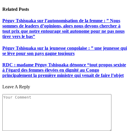
Related
Posts
Péguy Tshisuaka sur l’autonomisation de la femme : ” Nous
sommes de leaders d’opinions, alors nous devons chercher à
tout prix que notre entourage soit autonome pour ne pas nous
tirer vers le bas”
Péguy Tshisuaka sur la jeunesse congolaise : ” une jeunesse qui
se lève pour son pays gagne toujours
RDC : madame Péguy Tshisuaka dénonce “tout propos sexiste
à l’égard des femmes élevées en dignité au Congo
principalement la première ministre qui venait de faire l’objet
Leave A Reply