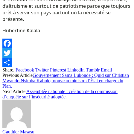
d’altruisme et surtout de patriotisme parce que toujours
prêt à servir son pays partout où la nécessité se
présente.
Hubertine Kalala
Facebook
Twitter
Share.
Facebook
Twitter
Pinterest
LinkedIn
Tumblr
Email
Share
Previous Article
Gouvernement Sama Lukonde : Quid sur Christian
Mwando Nsimba Kabulo, nouveau ministre d’État en charge du
Plan.
Next Article
Assemblée nationale : création de la commission
d’enquête sur l’insécurité adoptée.
Gauthier Masasu