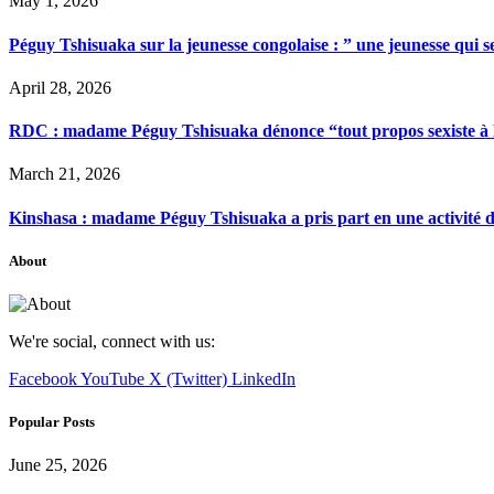
May 1, 2026
Péguy Tshisuaka sur la jeunesse congolaise : ” une jeunesse qui 
April 28, 2026
RDC : madame Péguy Tshisuaka dénonce “tout propos sexiste à l’é
March 21, 2026
Kinshasa : madame Péguy Tshisuaka a pris part en une activité 
About
We're social, connect with us:
Facebook
YouTube
X (Twitter)
LinkedIn
Popular Posts
June 25, 2026