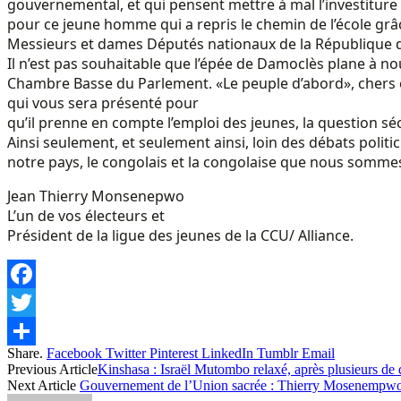
gouvernemental, et qui pensent mettre à mal l’investiture
pour ce jeune homme qui a repris le chemin de l’école grâc
Messieurs et dames Députés nationaux de la République
Il n’est pas souhaitable que l’épée de Damoclès plane à no
Chambre Basse du Parlement. «Le peuple d’abord», chers 
qui vous sera présenté pour
qu’il prenne en compte l’emploi des jeunes, la question sécu
Ainsi seulement, et seulement ainsi, loin des débats poli
notre pays, le congolais et la congolaise que nous sommes
Jean Thierry Monsenepwo
L’un de vos électeurs et
Président de la ligue des jeunes de la CCU/ Alliance.
Facebook
Twitter
Share.
Facebook
Twitter
Pinterest
LinkedIn
Tumblr
Email
Share
Previous Article
Kinshasa : Israël Mutombo relaxé, après plusieurs de 
Next Article
Gouvernement de l’Union sacrée : Thierry Mosenempwo 