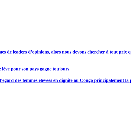
s de leaders d’opinions, alors nous devons chercher à tout prix qu
se lève pour son pays gagne toujours
gard des femmes élevées en dignité au Congo principalement la pre