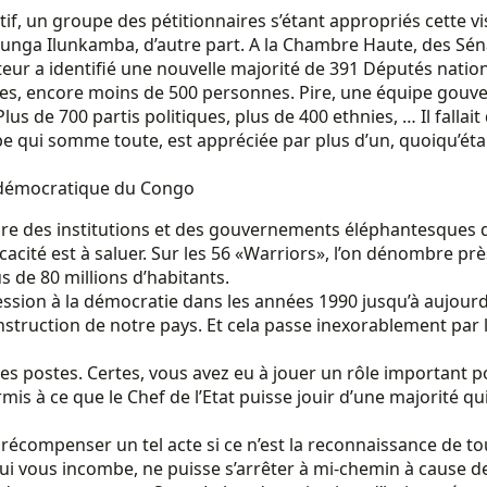
if, un groupe des pétitionnaires s’étant appropriés cette vis
unga Ilunkamba, d’autre part. A la Chambre Haute, des Sén
r a identifié une nouvelle majorité de 391 Députés natio
es, encore moins de 500 personnes. Pire, une équipe gouve
 Plus de 700 partis politiques, plus de 400 ethnies, … Il fall
pe qui somme toute, est appréciée par plus d’un, quoiqu’éta
 démocratique du Congo
re des institutions et des gouvernements éléphantesques q
té est à saluer. Sur les 56 «Warriors», l’on dénombre près
us de 80 millions d’habitants.
ion à la démocratie dans les années 1990 jusqu’à aujourd’hu
struction de notre pays. Et cela passe inexorablement par l’
des postes. Certes, vous avez eu à jouer un rôle important p
permis à ce que le Chef de l’Etat puisse jouir d’une majorité 
écompenser un tel acte si ce n’est la reconnaissance de to
 qui vous incombe, ne puisse s’arrêter à mi-chemin à cause 