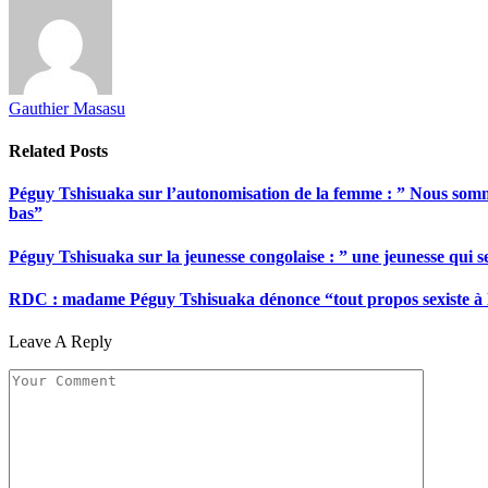
Gauthier Masasu
Related
Posts
Péguy Tshisuaka sur l’autonomisation de la femme : ” Nous somme
bas”
Péguy Tshisuaka sur la jeunesse congolaise : ” une jeunesse qui 
RDC : madame Péguy Tshisuaka dénonce “tout propos sexiste à l’é
Leave A Reply