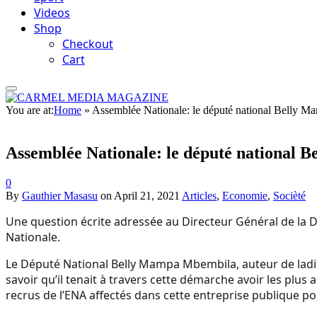
Videos
Shop
Checkout
Cart
You are at:
Home
»
Assemblée Nationale: le député national Belly M
Assemblée Nationale: le député national 
0
By
Gauthier Masasu
on
April 21, 2021
Articles
,
Economie
,
Socièté
Une question écrite adressée au Directeur Général de la 
Nationale.
Le Député National Belly Mampa Mbembila, auteur de ladite
savoir qu’il tenait à travers cette démarche avoir les plu
recrus de l’ENA affectés dans cette entreprise publique p