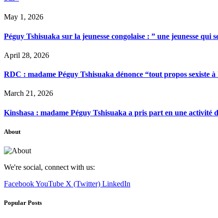
May 1, 2026
Péguy Tshisuaka sur la jeunesse congolaise : ” une jeunesse qui 
April 28, 2026
RDC : madame Péguy Tshisuaka dénonce “tout propos sexiste à l’é
March 21, 2026
Kinshasa : madame Péguy Tshisuaka a pris part en une activité 
About
We're social, connect with us:
Facebook
YouTube
X (Twitter)
LinkedIn
Popular Posts