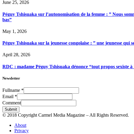
June 25, 2026
Péguy Tshisuaka sur l’autonomisation de la femme : ” Nous somme
bas”
May 1, 2026
Péguy Tshisuaka sur la jeunesse congolaise : ” une jeunesse qui 
April 28, 2026
RDC : madame Péguy Tshisuaka dénonce “tout propos sexiste à l’é
Newsletter
Fullname
*
Email
*
Comment
Submit
© 2018 Copyright Carmel Media Magazine – All Rights Reserved.
About
Privacy