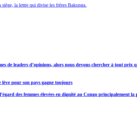
siège, la lettre qui divise les frères Bakonga.
s de leaders d’opinions, alors nous devons chercher à tout prix qu
se lève pour son pays gagne toujours
gard des femmes élevées en dignité au Congo principalement la pre