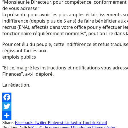
“Monsieur le Directeur, pour compétence, conformément aux 
de vous adresser
la présente pour avoir les plus amples éclaircissements su
indifférence (depuis plus de 5 ans) de faire bénéficier aux
recrus (ENA), affectés dans votre office pour y effectuer le
fonctionnaire régulièrement nommés”, peut on lire dans 
Pour cet élu du peuple, cette indifférence et refus traduise
régissant l’accès aux
emplois publics
“Et ce, malgré les instructions et notifications vous adre
Finances”, a-t-il déploré.
La rédaction.
Facebook
Twitter
Share.
Facebook
Twitter
Pinterest
LinkedIn
Tumblr
Email
Share
Previous Article
Kasaï : le gouverneur Dieudonné Pieme déchu!