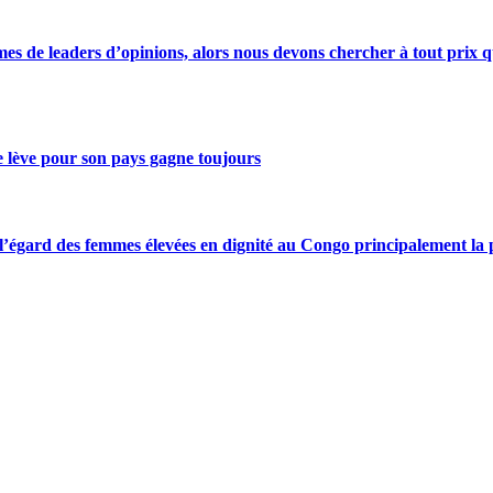
s de leaders d’opinions, alors nous devons chercher à tout prix qu
se lève pour son pays gagne toujours
gard des femmes élevées en dignité au Congo principalement la pre