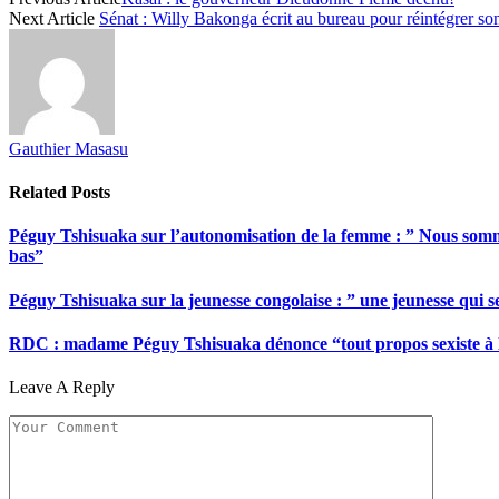
Next Article
Sénat : Willy Bakonga écrit au bureau pour réintégrer son 
Gauthier Masasu
Related
Posts
Péguy Tshisuaka sur l’autonomisation de la femme : ” Nous somme
bas”
Péguy Tshisuaka sur la jeunesse congolaise : ” une jeunesse qui 
RDC : madame Péguy Tshisuaka dénonce “tout propos sexiste à l’é
Leave A Reply