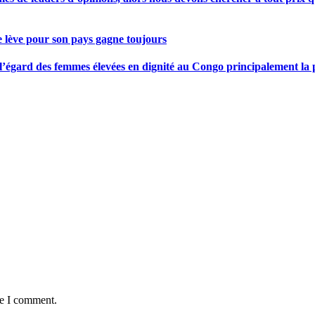
se lève pour son pays gagne toujours
gard des femmes élevées en dignité au Congo principalement la pre
me I comment.