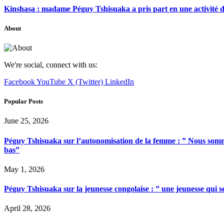
Kinshasa : madame Péguy Tshisuaka a pris part en une activité 
About
We're social, connect with us:
Facebook
YouTube
X (Twitter)
LinkedIn
Popular Posts
June 25, 2026
Péguy Tshisuaka sur l’autonomisation de la femme : ” Nous somme
bas”
May 1, 2026
Péguy Tshisuaka sur la jeunesse congolaise : ” une jeunesse qui 
April 28, 2026