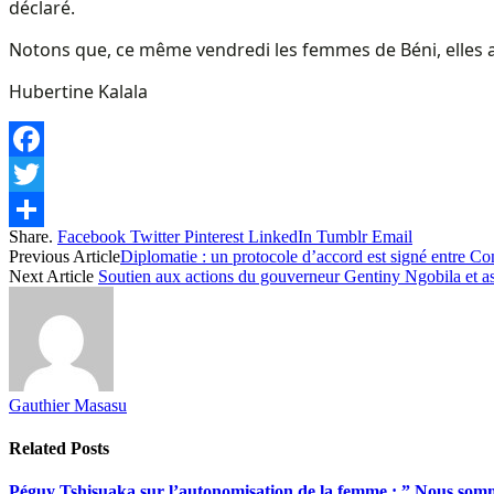
déclaré.
Notons que, ce même vendredi les femmes de Béni, elles au
Hubertine Kalala
Facebook
Twitter
Share.
Facebook
Twitter
Pinterest
LinkedIn
Tumblr
Email
Share
Previous Article
Diplomatie : un protocole d’accord est signé entre 
Next Article
Soutien aux actions du gouverneur Gentiny Ngobila et as
Gauthier Masasu
Related
Posts
Péguy Tshisuaka sur l’autonomisation de la femme : ” Nous somme