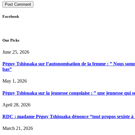
Facebook
Our Picks
June 25, 2026
Péguy Tshisuaka sur l’autonomisation de la femme : ” Nous somme
bas”
May 1, 2026
Péguy Tshisuaka sur la jeunesse congolaise : ” une jeunesse qui 
April 28, 2026
RDC : madame Péguy Tshisuaka dénonce “tout propos sexiste à l’é
March 21, 2026