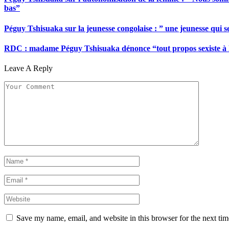
bas”
Péguy Tshisuaka sur la jeunesse congolaise : ” une jeunesse qui 
RDC : madame Péguy Tshisuaka dénonce “tout propos sexiste à l’é
Leave A Reply
Save my name, email, and website in this browser for the next ti