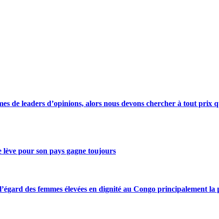
s de leaders d’opinions, alors nous devons chercher à tout prix qu
se lève pour son pays gagne toujours
gard des femmes élevées en dignité au Congo principalement la pre