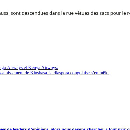
ssi sont descendues dans la rue vêtues des sacs pour le re
Congo Airways et Kenya Airways.
sainissement de Kinshasa, la diaspora congolaise s’en mêle.
s de leaders d’opinions, alors nous devons chercher à tout prix qu