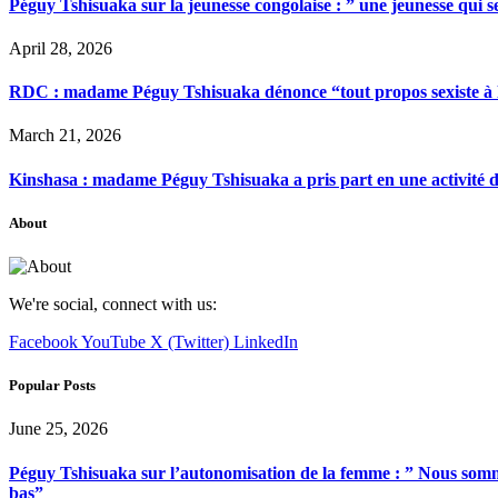
Péguy Tshisuaka sur la jeunesse congolaise : ” une jeunesse qui 
April 28, 2026
RDC : madame Péguy Tshisuaka dénonce “tout propos sexiste à l’é
March 21, 2026
Kinshasa : madame Péguy Tshisuaka a pris part en une activité 
About
We're social, connect with us:
Facebook
YouTube
X (Twitter)
LinkedIn
Popular Posts
June 25, 2026
Péguy Tshisuaka sur l’autonomisation de la femme : ” Nous somme
bas”