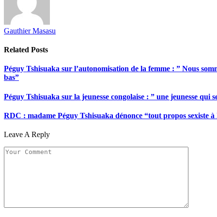
Gauthier Masasu
Related
Posts
Péguy Tshisuaka sur l’autonomisation de la femme : ” Nous somme
bas”
Péguy Tshisuaka sur la jeunesse congolaise : ” une jeunesse qui 
RDC : madame Péguy Tshisuaka dénonce “tout propos sexiste à l’é
Leave A Reply