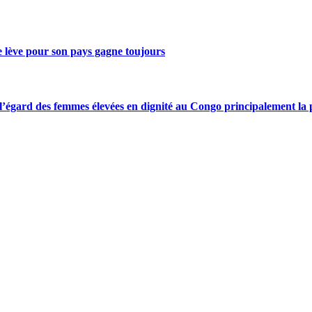
se lève pour son pays gagne toujours
gard des femmes élevées en dignité au Congo principalement la pre