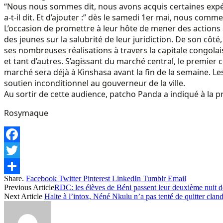
“Nous nous sommes dit, nous avons acquis certaines expérien
a-t-il dit. Et d’ajouter :” dès le samedi 1er mai, nous com
L’occasion de promettre à leur hôte de mener des actions
des jeunes sur la salubrité de leur juridiction. De son côt
ses nombreuses réalisations à travers la capitale congolai
et tant d’autres. S’agissant du marché central, le premier ci
marché sera déjà à Kinshasa avant la fin de la semaine. Le
soutien inconditionnel au gouverneur de la ville.
Au sortir de cette audience, patcho Panda a indiqué à la pre
Rosymaque
Facebook
Twitter
Share.
Facebook
Twitter
Pinterest
LinkedIn
Tumblr
Email
Share
Previous Article
RDC: les élèves de Béni passent leur deuxième nuit de
Next Article
Halte à l’intox, Néné Nkulu n’a pas tenté de quitter c