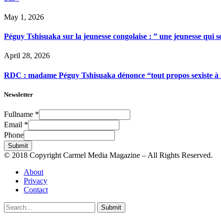
May 1, 2026
Péguy Tshisuaka sur la jeunesse congolaise : ” une jeunesse qui 
April 28, 2026
RDC : madame Péguy Tshisuaka dénonce “tout propos sexiste à l’é
Newsletter
Fullname
*
Email
*
Phone
Submit
© 2018 Copyright Carmel Media Magazine – All Rights Reserved.
About
Privacy
Contact
Submit