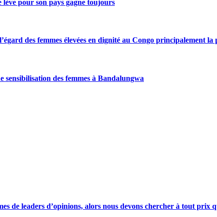
se lève pour son pays gagne toujours
gard des femmes élevées en dignité au Congo principalement la pre
de sensibilisation des femmes à Bandalungwa
s de leaders d’opinions, alors nous devons chercher à tout prix qu