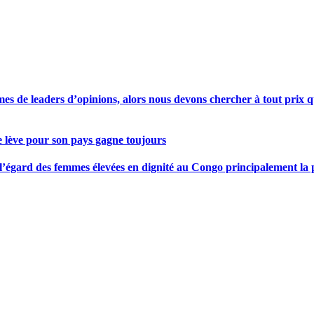
s de leaders d’opinions, alors nous devons chercher à tout prix qu
se lève pour son pays gagne toujours
gard des femmes élevées en dignité au Congo principalement la pre