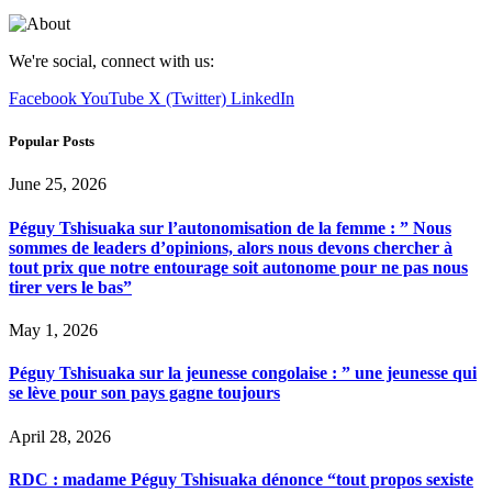
We're social, connect with us:
Facebook
YouTube
X (Twitter)
LinkedIn
Popular Posts
June 25, 2026
Péguy Tshisuaka sur l’autonomisation de la femme : ” Nous
sommes de leaders d’opinions, alors nous devons chercher à
tout prix que notre entourage soit autonome pour ne pas nous
tirer vers le bas”
May 1, 2026
Péguy Tshisuaka sur la jeunesse congolaise : ” une jeunesse qui
se lève pour son pays gagne toujours
April 28, 2026
RDC : madame Péguy Tshisuaka dénonce “tout propos sexiste