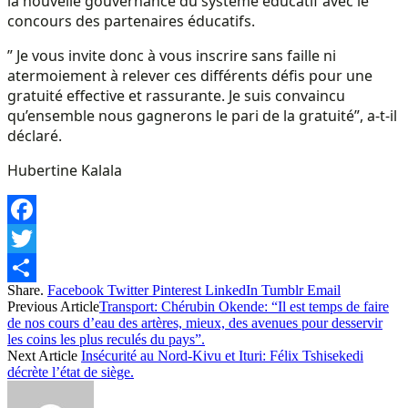
la nouvelle gouvernance du système éducatif avec le
concours des partenaires éducatifs.
” Je vous invite donc à vous inscrire sans faille ni
atermoiement à relever ces différents défis pour une
gratuité effective et rassurante. Je suis convaincu
qu’ensemble nous gagnerons le pari de la gratuité”, a-t-il
déclaré.
Hubertine Kalala
Facebook
Twitter
Share.
Facebook
Twitter
Pinterest
LinkedIn
Tumblr
Email
Share
Previous Article
Transport: Chérubin Okende: “Il est temps de faire
de nos cours d’eau des artères, mieux, des avenues pour desservir
les coins les plus reculés du pays”.
Next Article
Insécurité au Nord-Kivu et Ituri: Félix Tshisekedi
décrète l’état de siège.