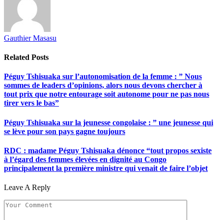
Gauthier Masasu
Related
Posts
Péguy Tshisuaka sur l’autonomisation de la femme : ” Nous
sommes de leaders d’opinions, alors nous devons chercher à
tout prix que notre entourage soit autonome pour ne pas nous
tirer vers le bas”
Péguy Tshisuaka sur la jeunesse congolaise : ” une jeunesse qui
se lève pour son pays gagne toujours
RDC : madame Péguy Tshisuaka dénonce “tout propos sexiste
à l’égard des femmes élevées en dignité au Congo
principalement la première ministre qui venait de faire l’objet
Leave A Reply