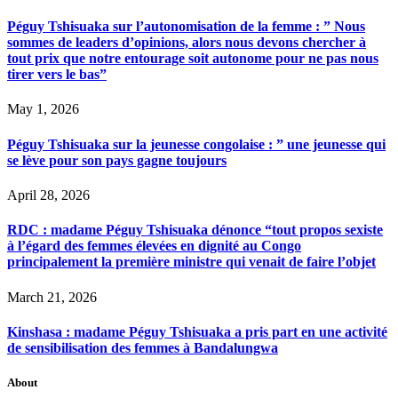
Péguy Tshisuaka sur l’autonomisation de la femme : ” Nous
sommes de leaders d’opinions, alors nous devons chercher à
tout prix que notre entourage soit autonome pour ne pas nous
tirer vers le bas”
May 1, 2026
Péguy Tshisuaka sur la jeunesse congolaise : ” une jeunesse qui
se lève pour son pays gagne toujours
April 28, 2026
RDC : madame Péguy Tshisuaka dénonce “tout propos sexiste
à l’égard des femmes élevées en dignité au Congo
principalement la première ministre qui venait de faire l’objet
March 21, 2026
Kinshasa : madame Péguy Tshisuaka a pris part en une activité
de sensibilisation des femmes à Bandalungwa
About