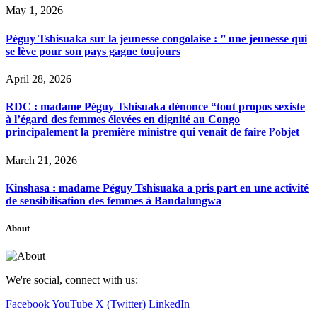
May 1, 2026
Péguy Tshisuaka sur la jeunesse congolaise : ” une jeunesse qui
se lève pour son pays gagne toujours
April 28, 2026
RDC : madame Péguy Tshisuaka dénonce “tout propos sexiste
à l’égard des femmes élevées en dignité au Congo
principalement la première ministre qui venait de faire l’objet
March 21, 2026
Kinshasa : madame Péguy Tshisuaka a pris part en une activité
de sensibilisation des femmes à Bandalungwa
About
We're social, connect with us:
Facebook
YouTube
X (Twitter)
LinkedIn