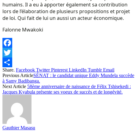
humains. Il a eu à apporter également sa contribution
lors de l’élaboration de plusieurs propositions et projet
de loi. Qui fait de lui un aussi un acteur économique.
Falonne Mwakoki
Facebook
Twitter
Share.
Facebook
Twitter
Pinterest
LinkedIn
Tumblr
Email
Share
Previous Article
SÉNAT : le candidat unique Eddy Mundela succède
à Samy Badibanga.
Next Article
58ème anniversaire de naissance de Félix Tshisekedi :
Jacques Kyabula présente ses voeux de succès et de longévité.
Gauthier Masasu