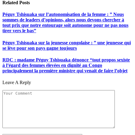
Related
Posts
Péguy Tshisuaka sur l’autonomisation de la femme : ” Nous
sommes de leaders d’opinions, alors nous devons chercher à
tout prix que notre entourage soit autonome pour ne pas nous
tirer vers le bas”
Péguy Tshisuaka sur la jeunesse congolaise : ” une jeunesse qui
se lève pour son pays gagne toujours
RDC : madame Péguy Tshisuaka dénonce “tout propos sexiste
à l’égard des femmes élevées en dignité au Congo
principalement la première ministre qui venait de faire l’objet
Leave A Reply