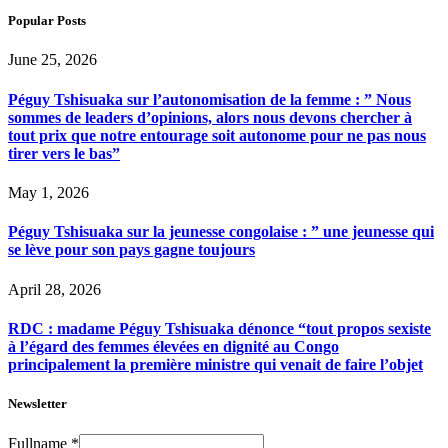
Popular Posts
June 25, 2026
Péguy Tshisuaka sur l’autonomisation de la femme : ” Nous
sommes de leaders d’opinions, alors nous devons chercher à
tout prix que notre entourage soit autonome pour ne pas nous
tirer vers le bas”
May 1, 2026
Péguy Tshisuaka sur la jeunesse congolaise : ” une jeunesse qui
se lève pour son pays gagne toujours
April 28, 2026
RDC : madame Péguy Tshisuaka dénonce “tout propos sexiste
à l’égard des femmes élevées en dignité au Congo
principalement la première ministre qui venait de faire l’objet
Newsletter
Fullname
*