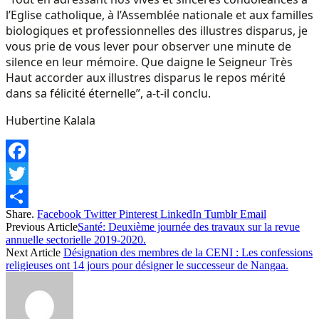
l’Eglise catholique, à l’Assemblée nationale et aux familles
biologiques et professionnelles des illustres disparus, je
vous prie de vous lever pour observer une minute de
silence en leur mémoire. Que daigne le Seigneur Très
Haut accorder aux illustres disparus le repos mérité
dans sa félicité éternelle”, a-t-il conclu.
Hubertine Kalala
Facebook
Twitter
Share.
Facebook
Twitter
Pinterest
LinkedIn
Tumblr
Email
Share
Previous Article
Santé: Deuxième journée des travaux sur la revue
annuelle sectorielle 2019-2020.
Next Article
Désignation des membres de la CENI : Les confessions
religieuses ont 14 jours pour désigner le successeur de Nangaa.