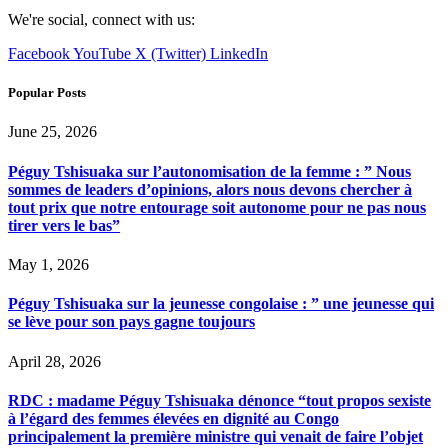
We're social, connect with us:
Facebook
YouTube
X (Twitter)
LinkedIn
Popular Posts
June 25, 2026
Péguy Tshisuaka sur l’autonomisation de la femme : ” Nous
sommes de leaders d’opinions, alors nous devons chercher à
tout prix que notre entourage soit autonome pour ne pas nous
tirer vers le bas”
May 1, 2026
Péguy Tshisuaka sur la jeunesse congolaise : ” une jeunesse qui
se lève pour son pays gagne toujours
April 28, 2026
RDC : madame Péguy Tshisuaka dénonce “tout propos sexiste
à l’égard des femmes élevées en dignité au Congo
principalement la première ministre qui venait de faire l’objet