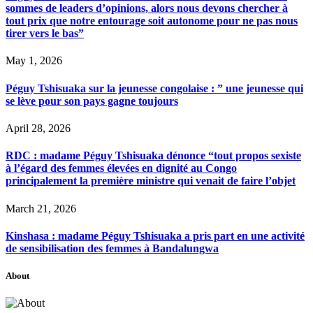
sommes de leaders d’opinions, alors nous devons chercher à
tout prix que notre entourage soit autonome pour ne pas nous
tirer vers le bas”
May 1, 2026
Péguy Tshisuaka sur la jeunesse congolaise : ” une jeunesse qui
se lève pour son pays gagne toujours
April 28, 2026
RDC : madame Péguy Tshisuaka dénonce “tout propos sexiste
à l’égard des femmes élevées en dignité au Congo
principalement la première ministre qui venait de faire l’objet
March 21, 2026
Kinshasa : madame Péguy Tshisuaka a pris part en une activité
de sensibilisation des femmes à Bandalungwa
About