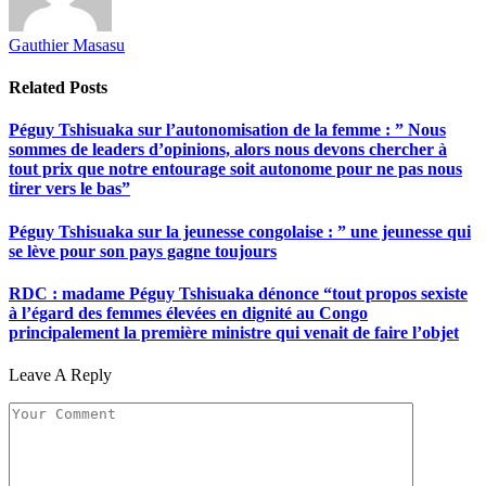
Gauthier Masasu
Related
Posts
Péguy Tshisuaka sur l’autonomisation de la femme : ” Nous
sommes de leaders d’opinions, alors nous devons chercher à
tout prix que notre entourage soit autonome pour ne pas nous
tirer vers le bas”
Péguy Tshisuaka sur la jeunesse congolaise : ” une jeunesse qui
se lève pour son pays gagne toujours
RDC : madame Péguy Tshisuaka dénonce “tout propos sexiste
à l’égard des femmes élevées en dignité au Congo
principalement la première ministre qui venait de faire l’objet
Leave A Reply