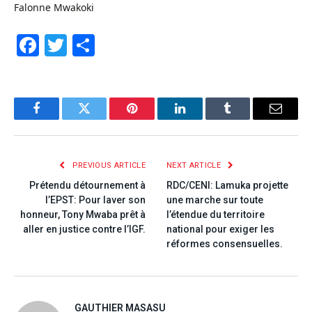
Falonne Mwakoki
Facebook
Twitter
Share
Facebook
Twitter
Pinterest
LinkedIn
Tumblr
Email
PREVIOUS ARTICLE
NEXT ARTICLE
Prétendu détournement à
RDC/CENI: Lamuka projette
l’EPST: Pour laver son
une marche sur toute
honneur, Tony Mwaba prêt à
l’étendue du territoire
aller en justice contre l’IGF.
national pour exiger les
réformes consensuelles.
GAUTHIER MASASU