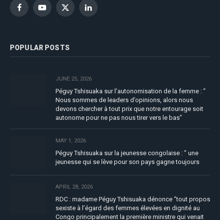
Facebook
YouTube
X
LinkedIn
(Twitter)
POPULAR POSTS
JUNE 25, 2026
Péguy Tshisuaka sur l’autonomisation de la femme : ”
Nous sommes de leaders d’opinions, alors nous
devons chercher à tout prix que notre entourage soit
autonome pour ne pas nous tirer vers le bas”
MAY 1, 2026
Péguy Tshisuaka sur la jeunesse congolaise : ” une
jeunesse qui se lève pour son pays gagne toujours
APRIL 28, 2026
RDC : madame Péguy Tshisuaka dénonce “tout propos
sexiste à l’égard des femmes élevées en dignité au
Congo principalement la première ministre qui venait