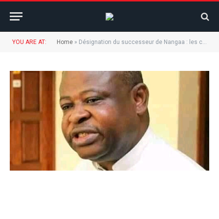
YOU ARE AT:
Home
»
Désignation du successeur de Nangaa : les conditions doivent être réunies pour que la réunion soit convoquée( Abbé N’shole).