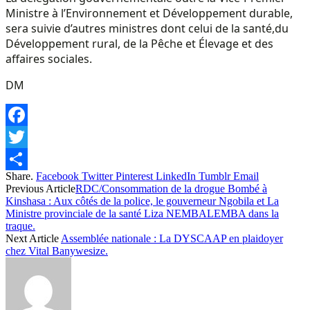
Ministre à l’Environnement et Développement durable,
sera suivie d’autres ministres dont celui de la santé,du
Développement rural, de la Pêche et Élevage et des
affaires sociales.
DM
Facebook
Twitter
Share.
Facebook
Twitter
Pinterest
LinkedIn
Tumblr
Email
Share
Previous Article
RDC/Consommation de la drogue Bombé à
Kinshasa : Aux côtés de la police, le gouverneur Ngobila et La
Ministre provinciale de la santé Liza NEMBALEMBA dans la
traque.
Next Article
Assemblée nationale : La DYSCAAP en plaidoyer
chez Vital Banywesize.