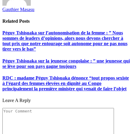
Gauthier Masasu
Related
Posts
Péguy Tshisuaka sur l’autonomisation de la femme : ” Nous
sommes de leaders d’opinions, alors nous devons chercher à
tout prix que notre entourage soit autonome pour ne pas nous
tirer vers le bas”
Péguy Tshisuaka sur la jeunesse congolaise : ” une jeunesse qui
se lève pour son pays gagne toujours
RDC : madame Péguy Tshisuaka dénonce “tout propos sexiste
à l’égard des femmes élevées en dignité au Congo
principalement la première ministre qui venait de faire l’objet
Leave A Reply