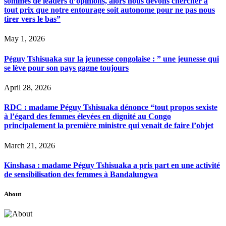
sommes de leaders d’opinions, alors nous devons chercher à
tout prix que notre entourage soit autonome pour ne pas nous
tirer vers le bas”
May 1, 2026
Péguy Tshisuaka sur la jeunesse congolaise : ” une jeunesse qui
se lève pour son pays gagne toujours
April 28, 2026
RDC : madame Péguy Tshisuaka dénonce “tout propos sexiste
à l’égard des femmes élevées en dignité au Congo
principalement la première ministre qui venait de faire l’objet
March 21, 2026
Kinshasa : madame Péguy Tshisuaka a pris part en une activité
de sensibilisation des femmes à Bandalungwa
About