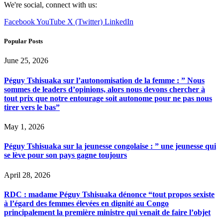
We're social, connect with us:
Facebook
YouTube
X (Twitter)
LinkedIn
Popular Posts
June 25, 2026
Péguy Tshisuaka sur l’autonomisation de la femme : ” Nous
sommes de leaders d’opinions, alors nous devons chercher à
tout prix que notre entourage soit autonome pour ne pas nous
tirer vers le bas”
May 1, 2026
Péguy Tshisuaka sur la jeunesse congolaise : ” une jeunesse qui
se lève pour son pays gagne toujours
April 28, 2026
RDC : madame Péguy Tshisuaka dénonce “tout propos sexiste
à l’égard des femmes élevées en dignité au Congo
principalement la première ministre qui venait de faire l’objet