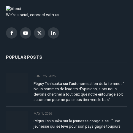
We're social, connect with us:
Facebook
YouTube
X
LinkedIn
(Twitter)
POPULAR POSTS
JUNE 25, 2026
Péguy Tshisuaka sur l’autonomisation de la femme : ”
Nous sommes de leaders d’opinions, alors nous
devons chercher à tout prix que notre entourage soit
autonome pour ne pas nous tirer vers le bas”
MAY 1, 2026
Péguy Tshisuaka sur la jeunesse congolaise : ” une
jeunesse qui se lève pour son pays gagne toujours