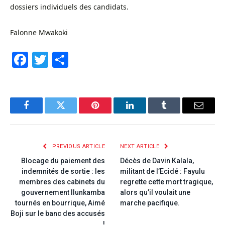
dossiers individuels des candidats.
Falonne Mwakoki
Facebook
Twitter
Share
Facebook
Twitter
Pinterest
LinkedIn
Tumblr
Email
PREVIOUS ARTICLE
NEXT ARTICLE
Blocage du paiement des
Décès de Davin Kalala,
indemnités de sortie : les
militant de l’Ecidé : Fayulu
membres des cabinets du
regrette cette mort tragique,
gouvernement Ilunkamba
alors qu’il voulait une
tournés en bourrique, Aimé
marche pacifique.
Boji sur le banc des accusés
!