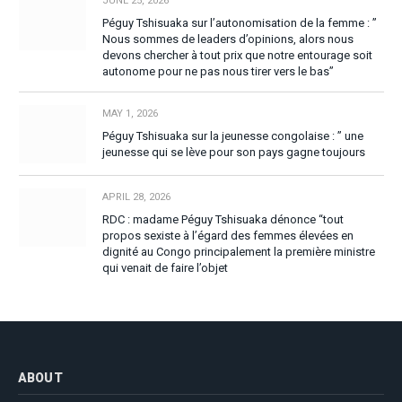
JUNE 25, 2026
Péguy Tshisuaka sur l’autonomisation de la femme : ”
Nous sommes de leaders d’opinions, alors nous
devons chercher à tout prix que notre entourage soit
autonome pour ne pas nous tirer vers le bas”
MAY 1, 2026
Péguy Tshisuaka sur la jeunesse congolaise : ” une
jeunesse qui se lève pour son pays gagne toujours
APRIL 28, 2026
RDC : madame Péguy Tshisuaka dénonce “tout
propos sexiste à l’égard des femmes élevées en
dignité au Congo principalement la première ministre
qui venait de faire l’objet
ABOUT