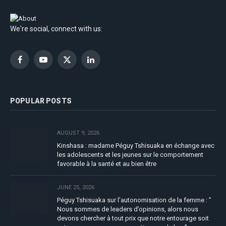
We're social, connect with us:
Facebook
YouTube
X
LinkedIn
(Twitter)
POPULAR POSTS
AUGUST 9, 2026
Kinshasa : madame Péguy Tshisuaka en échange avec
les adolescents et les jeunes sur le comportement
favorable à la santé et au bien être
JUNE 25, 2026
Péguy Tshisuaka sur l’autonomisation de la femme : ”
Nous sommes de leaders d’opinions, alors nous
devons chercher à tout prix que notre entourage soit