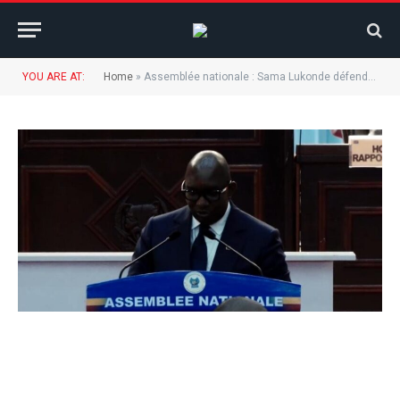
YOU ARE AT:
Home
»
Assemblée nationale : Sama Lukonde défend un budget de 20,107 milliards FC (soit USD 10 milliards) pour l’exercice 2022.