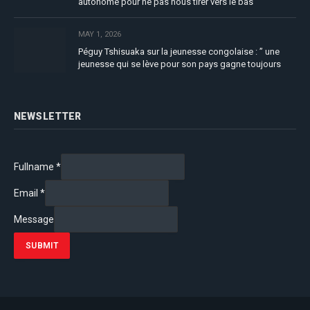
autonome pour ne pas nous tirer vers le bas”
MAY 1, 2026
Péguy Tshisuaka sur la jeunesse congolaise : ” une
jeunesse qui se lève pour son pays gagne toujours
NEWSLETTER
Fullname
*
Email
*
Message
SUBMIT