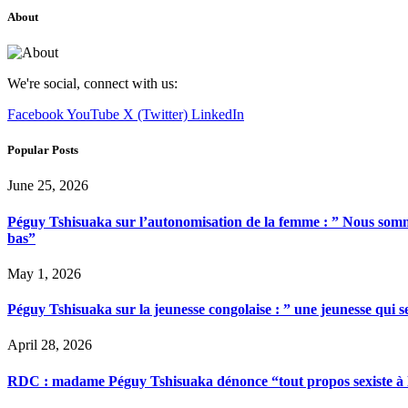
About
We're social, connect with us:
Facebook
YouTube
X (Twitter)
LinkedIn
Popular Posts
June 25, 2026
Péguy Tshisuaka sur l’autonomisation de la femme : ” Nous somme
bas”
May 1, 2026
Péguy Tshisuaka sur la jeunesse congolaise : ” une jeunesse qui 
April 28, 2026
RDC : madame Péguy Tshisuaka dénonce “tout propos sexiste à l’é