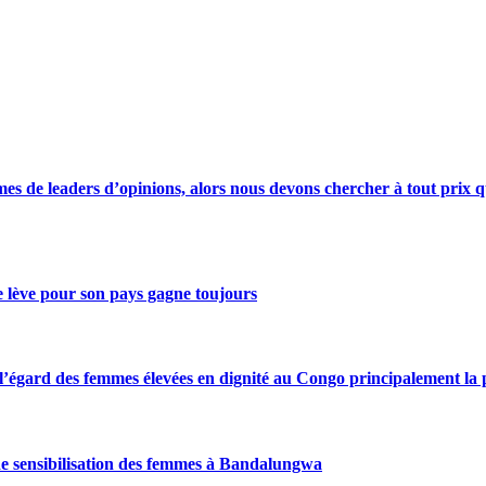
s de leaders d’opinions, alors nous devons chercher à tout prix qu
se lève pour son pays gagne toujours
gard des femmes élevées en dignité au Congo principalement la pre
de sensibilisation des femmes à Bandalungwa