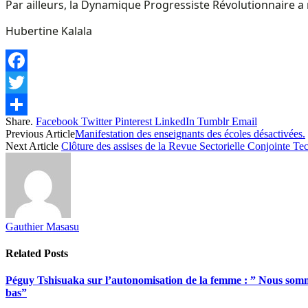
Par ailleurs, la Dynamique Progressiste Révolutionnaire a
Hubertine Kalala
Facebook
Twitter
Share.
Facebook
Twitter
Pinterest
LinkedIn
Tumblr
Email
Share
Previous Article
Manifestation des enseignants des écoles désactivées.
Next Article
Clôture des assises de la Revue Sectorielle Conjointe Te
Gauthier Masasu
Related
Posts
Péguy Tshisuaka sur l’autonomisation de la femme : ” Nous somme
bas”