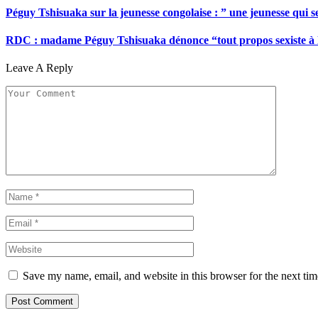
Péguy Tshisuaka sur la jeunesse congolaise : ” une jeunesse qui 
RDC : madame Péguy Tshisuaka dénonce “tout propos sexiste à l’é
Leave A Reply
Save my name, email, and website in this browser for the next ti