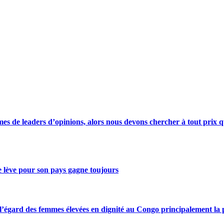
s de leaders d’opinions, alors nous devons chercher à tout prix qu
se lève pour son pays gagne toujours
gard des femmes élevées en dignité au Congo principalement la pre