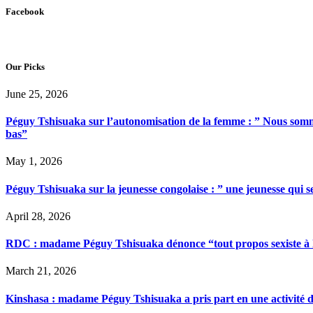
Facebook
Our Picks
June 25, 2026
Péguy Tshisuaka sur l’autonomisation de la femme : ” Nous somme
bas”
May 1, 2026
Péguy Tshisuaka sur la jeunesse congolaise : ” une jeunesse qui 
April 28, 2026
RDC : madame Péguy Tshisuaka dénonce “tout propos sexiste à l’é
March 21, 2026
Kinshasa : madame Péguy Tshisuaka a pris part en une activité 