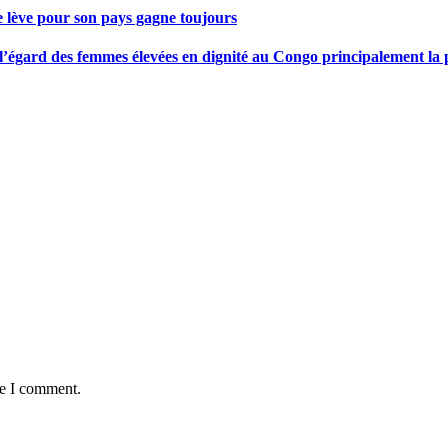
se lève pour son pays gagne toujours
gard des femmes élevées en dignité au Congo principalement la pre
me I comment.