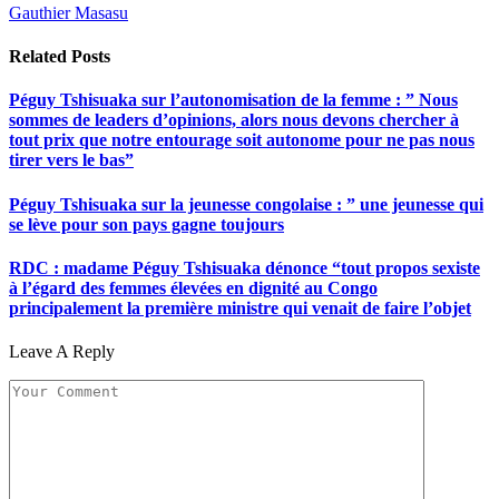
Gauthier Masasu
Related
Posts
Péguy Tshisuaka sur l’autonomisation de la femme : ” Nous
sommes de leaders d’opinions, alors nous devons chercher à
tout prix que notre entourage soit autonome pour ne pas nous
tirer vers le bas”
Péguy Tshisuaka sur la jeunesse congolaise : ” une jeunesse qui
se lève pour son pays gagne toujours
RDC : madame Péguy Tshisuaka dénonce “tout propos sexiste
à l’égard des femmes élevées en dignité au Congo
principalement la première ministre qui venait de faire l’objet
Leave A Reply