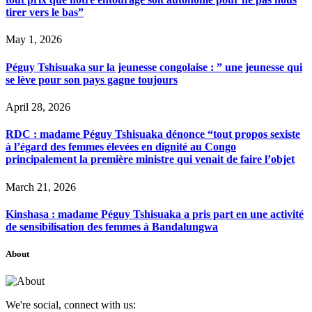
tirer vers le bas”
May 1, 2026
Péguy Tshisuaka sur la jeunesse congolaise : ” une jeunesse qui
se lève pour son pays gagne toujours
April 28, 2026
RDC : madame Péguy Tshisuaka dénonce “tout propos sexiste
à l’égard des femmes élevées en dignité au Congo
principalement la première ministre qui venait de faire l’objet
March 21, 2026
Kinshasa : madame Péguy Tshisuaka a pris part en une activité
de sensibilisation des femmes à Bandalungwa
About
We're social, connect with us: