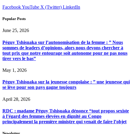
Facebook
YouTube
X (Twitter)
LinkedIn
Popular Posts
June 25, 2026
Péguy Tshisuaka sur l’autonomisation de la femme : ” Nous
sommes de leaders d’opinions, alors nous devons chercher à
tout prix que notre entourage soit autonome pour ne pas nous
tirer vers le bas”
May 1, 2026
Péguy Tshisuaka sur la jeunesse congolaise : ” une jeunesse qui
se lève pour son pays gagne toujours
April 28, 2026
RDC : madame Péguy Tshisuaka dénonce “tout propos sexiste
à l’égard des femmes élevées en dignité au Congo
principalement la première ministre qui venait de faire l’objet
Newsletter