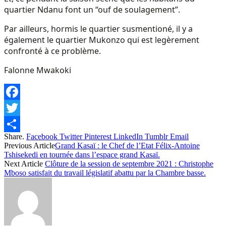
quartier Ndanu font un “ouf de soulagement”.
Par ailleurs, hormis le quartier susmentioné, il y a
également le quartier Mukonzo qui est legèrement
confronté à ce problème.
Falonne Mwakoki
Facebook
Twitter
Share.
Facebook
Twitter
Pinterest
LinkedIn
Tumblr
Email
Share
Previous Article
Grand Kasaï : le Chef de l’Etat Félix-Antoine
Tshisekedi en tournée dans l’espace grand Kasaï.
Next Article
Clôture de la session de septembre 2021 : Christophe
Mboso satisfait du travail législatif abattu par la Chambre basse.