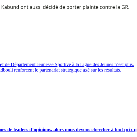
c Kabund ont aussi décidé de porter plainte contre la GR.
de Département Jeunesse Sportive à la Ligue des Jeunes n’est plus.
i renforcent le partenariat stratégique axé sur les résultats.
s de leaders d’opinions, alors nous devons chercher à tout prix qu