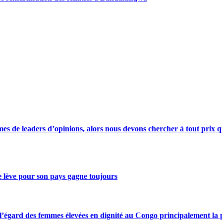
s de leaders d’opinions, alors nous devons chercher à tout prix qu
se lève pour son pays gagne toujours
gard des femmes élevées en dignité au Congo principalement la pre