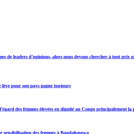
s de leaders d’opinions, alors nous devons chercher à tout prix qu
se lève pour son pays gagne toujours
gard des femmes élevées en dignité au Congo principalement la pre
de sensibilisation des femmes à Bandalungwa