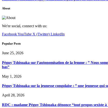
About
We're social, connect with us:
Facebook
YouTube
X (Twitter)
LinkedIn
Popular Posts
June 25, 2026
Péguy Tshisuaka sur l’autonomisation de la femme : ” Nous somme
bas”
May 1, 2026
Péguy Tshisuaka sur la jeunesse congolaise : ” une jeunesse qui 
April 28, 2026
RDC : madame Péguy Tshisuaka dénonce “tout propos sexiste à l’é