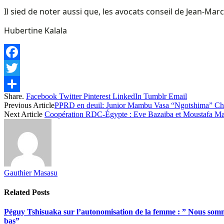
Il sied de noter aussi que, les avocats conseil de Jean-Mar
Hubertine Kalala
Facebook
Twitter
Share.
Facebook
Twitter
Pinterest
LinkedIn
Tumblr
Email
Share
Previous Article
PPRD en deuil: Junior Mambu Vasa “Ngotshima” Chef 
Next Article
Coopération RDC-Égypte : Eve Bazaiba et Moustafa Madboul
Gauthier Masasu
Related
Posts
Péguy Tshisuaka sur l’autonomisation de la femme : ” Nous somme
bas”