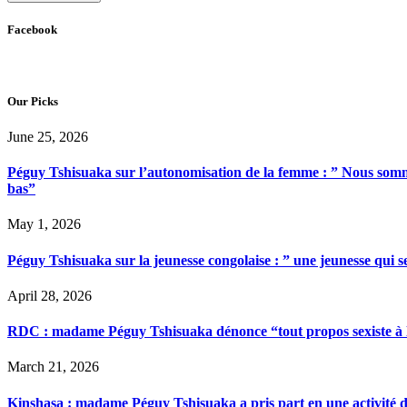
Facebook
Our Picks
June 25, 2026
Péguy Tshisuaka sur l’autonomisation de la femme : ” Nous somme
bas”
May 1, 2026
Péguy Tshisuaka sur la jeunesse congolaise : ” une jeunesse qui 
April 28, 2026
RDC : madame Péguy Tshisuaka dénonce “tout propos sexiste à l’é
March 21, 2026
Kinshasa : madame Péguy Tshisuaka a pris part en une activité 