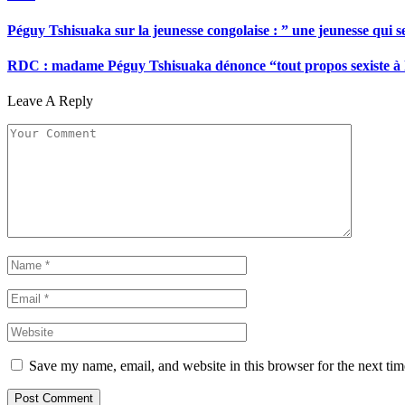
Péguy Tshisuaka sur la jeunesse congolaise : ” une jeunesse qui 
RDC : madame Péguy Tshisuaka dénonce “tout propos sexiste à l’é
Leave A Reply
Save my name, email, and website in this browser for the next ti