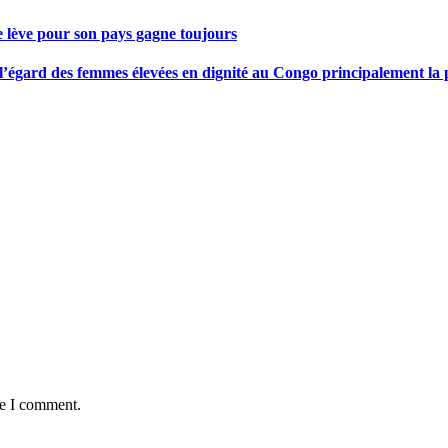
se lève pour son pays gagne toujours
gard des femmes élevées en dignité au Congo principalement la pre
me I comment.