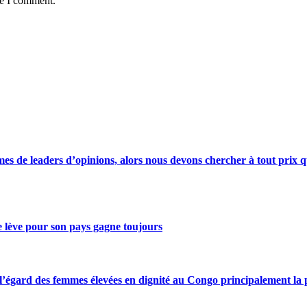
me I comment.
s de leaders d’opinions, alors nous devons chercher à tout prix qu
se lève pour son pays gagne toujours
gard des femmes élevées en dignité au Congo principalement la pre