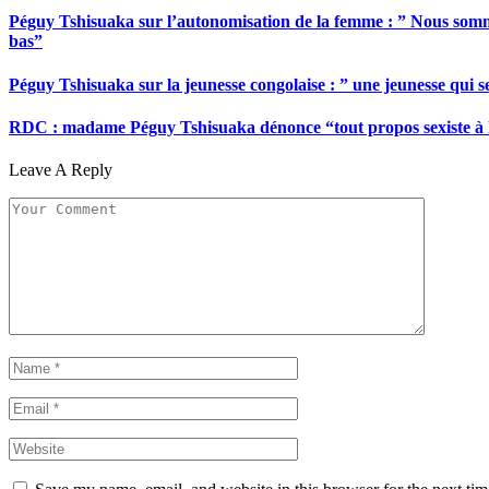
Péguy Tshisuaka sur l’autonomisation de la femme : ” Nous somme
bas”
Péguy Tshisuaka sur la jeunesse congolaise : ” une jeunesse qui 
RDC : madame Péguy Tshisuaka dénonce “tout propos sexiste à l’é
Leave A Reply