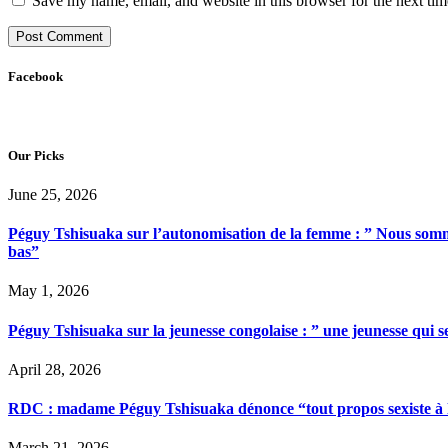
Save my name, email, and website in this browser for the next ti
Facebook
Our Picks
June 25, 2026
Péguy Tshisuaka sur l’autonomisation de la femme : ” Nous somme
bas”
May 1, 2026
Péguy Tshisuaka sur la jeunesse congolaise : ” une jeunesse qui 
April 28, 2026
RDC : madame Péguy Tshisuaka dénonce “tout propos sexiste à l’é
March 21, 2026