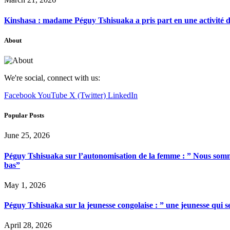
Kinshasa : madame Péguy Tshisuaka a pris part en une activité 
About
We're social, connect with us:
Facebook
YouTube
X (Twitter)
LinkedIn
Popular Posts
June 25, 2026
Péguy Tshisuaka sur l’autonomisation de la femme : ” Nous somme
bas”
May 1, 2026
Péguy Tshisuaka sur la jeunesse congolaise : ” une jeunesse qui 
April 28, 2026