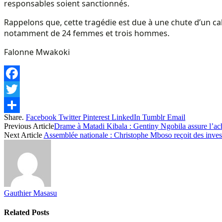
responsables soient sanctionnés.
Rappelons que, cette tragédie est due à une chute d’un cab
notamment de 24 femmes et trois hommes.
Falonne Mwakoki
Facebook
Twitter
Share.
Facebook
Twitter
Pinterest
LinkedIn
Tumblr
Email
Share
Previous Article
Drame à Matadi Kibala : Gentiny Ngobila assure l’a
Next Article
Assemblée nationale : Christophe Mboso reçoit des invest
Gauthier Masasu
Related
Posts