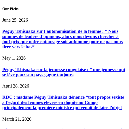
Our Picks
June 25, 2026
Péguy Tshisuaka sur l’autonomisation de la femme : ” Nous
sommes de leaders d’opinions, alors nous devons chercher à
tout prix que notre entourage soit autonome pour ne pas nous
tirer vers le bas”
May 1, 2026
Péguy Tshisuaka sur la jeunesse congolaise : ” une jeunesse qui
se lève pour son pays gagne toujours
April 28, 2026
RDC : madame Péguy Tshisuaka dénonce “tout propos sexiste
à l’égard des femmes élevées en dignité au Congo
principalement la première ministre qui venait de faire l’objet
March 21, 2026