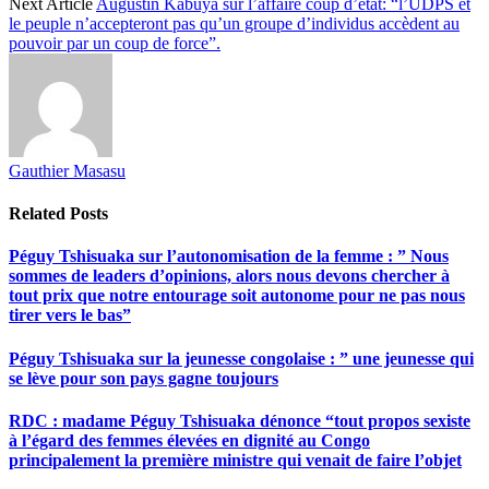
Next Article
Augustin Kabuya sur l’affaire coup d’état: “l’UDPS et
le peuple n’accepteront pas qu’un groupe d’individus accèdent au
pouvoir par un coup de force”.
Gauthier Masasu
Related
Posts
Péguy Tshisuaka sur l’autonomisation de la femme : ” Nous
sommes de leaders d’opinions, alors nous devons chercher à
tout prix que notre entourage soit autonome pour ne pas nous
tirer vers le bas”
Péguy Tshisuaka sur la jeunesse congolaise : ” une jeunesse qui
se lève pour son pays gagne toujours
RDC : madame Péguy Tshisuaka dénonce “tout propos sexiste
à l’égard des femmes élevées en dignité au Congo
principalement la première ministre qui venait de faire l’objet