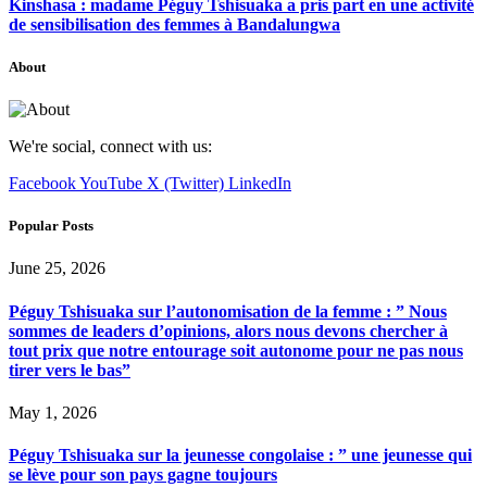
Kinshasa : madame Péguy Tshisuaka a pris part en une activité
de sensibilisation des femmes à Bandalungwa
About
We're social, connect with us:
Facebook
YouTube
X (Twitter)
LinkedIn
Popular Posts
June 25, 2026
Péguy Tshisuaka sur l’autonomisation de la femme : ” Nous
sommes de leaders d’opinions, alors nous devons chercher à
tout prix que notre entourage soit autonome pour ne pas nous
tirer vers le bas”
May 1, 2026
Péguy Tshisuaka sur la jeunesse congolaise : ” une jeunesse qui
se lève pour son pays gagne toujours