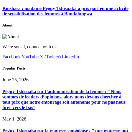
Kinshasa : madame Péguy Tshisuaka a pris part en une activité
de sensibilisation des femmes à Bandalungwa
About
We're social, connect with us:
Facebook
YouTube
X (Twitter)
LinkedIn
Popular Posts
June 25, 2026
Péguy Tshisuaka sur l’autonomisation de la femme : ” Nous
sommes de leaders d’opinions, alors nous devons chercher à
tout prix que notre entourage soit autonome pour ne pas nous
tirer vers le bas”
May 1, 2026
Péguy Tshisuaka sur la jeunesse congolaise : ” une jeunesse qui