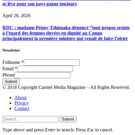
se lève pour son pays gagne toujours
April 28, 2026
RDC : madame Péguy Tshisuaka dénonce “tout propos sexiste
à l’égard des femmes élevées en dignité au Congo
principalement la première ministre qui venait de faire l’objet
Newsletter
Fullname
*
Email
*
Phone
Submit
© 2018 Copyright Carmel Media Magazine – All Rights Reserved.
About
Privacy
Contact
Submit
Type above and press
Enter
to search. Press
Esc
to cancel.