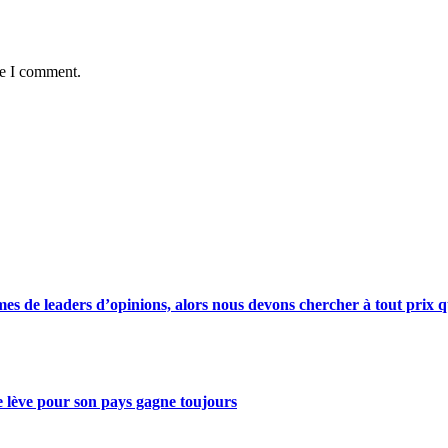
me I comment.
s de leaders d’opinions, alors nous devons chercher à tout prix qu
se lève pour son pays gagne toujours