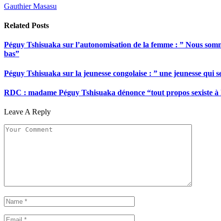
Gauthier Masasu
Related
Posts
Péguy Tshisuaka sur l’autonomisation de la femme : ” Nous somme
bas”
Péguy Tshisuaka sur la jeunesse congolaise : ” une jeunesse qui 
RDC : madame Péguy Tshisuaka dénonce “tout propos sexiste à l’é
Leave A Reply