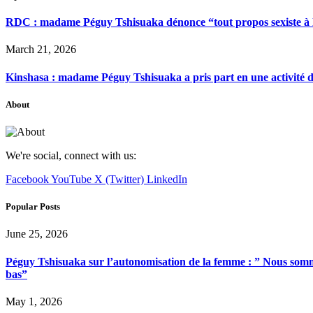
RDC : madame Péguy Tshisuaka dénonce “tout propos sexiste à l’é
March 21, 2026
Kinshasa : madame Péguy Tshisuaka a pris part en une activité 
About
We're social, connect with us:
Facebook
YouTube
X (Twitter)
LinkedIn
Popular Posts
June 25, 2026
Péguy Tshisuaka sur l’autonomisation de la femme : ” Nous somme
bas”
May 1, 2026