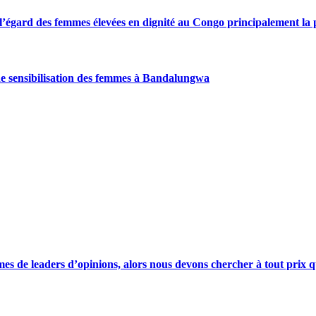
gard des femmes élevées en dignité au Congo principalement la pre
de sensibilisation des femmes à Bandalungwa
s de leaders d’opinions, alors nous devons chercher à tout prix qu