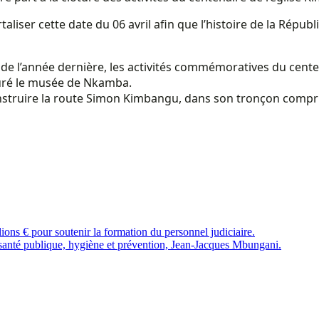
taliser cette date du 06 avril afin que l’histoire de la Rép
ril de l’année dernière, les activités commémoratives du cen
guré le musée de Nkamba.
construire la route Simon Kimbangu, dans son tronçon comp
s € pour soutenir la formation du personnel judiciaire.
 santé publique, hygiène et prévention, Jean-Jacques Mbungani.