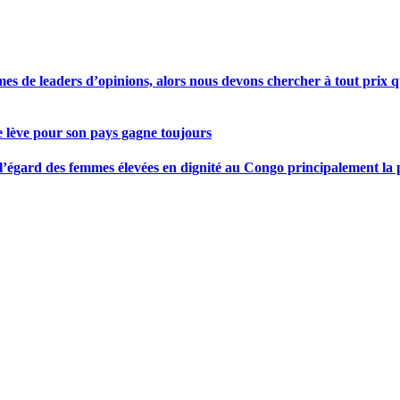
s de leaders d’opinions, alors nous devons chercher à tout prix qu
se lève pour son pays gagne toujours
gard des femmes élevées en dignité au Congo principalement la pre