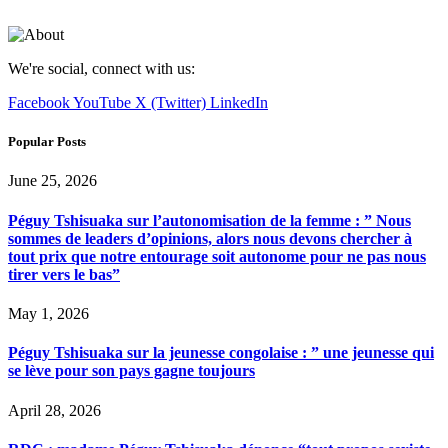
We're social, connect with us:
Facebook
YouTube
X (Twitter)
LinkedIn
Popular Posts
June 25, 2026
Péguy Tshisuaka sur l’autonomisation de la femme : ” Nous
sommes de leaders d’opinions, alors nous devons chercher à
tout prix que notre entourage soit autonome pour ne pas nous
tirer vers le bas”
May 1, 2026
Péguy Tshisuaka sur la jeunesse congolaise : ” une jeunesse qui
se lève pour son pays gagne toujours
April 28, 2026