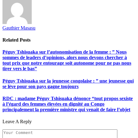
Gauthier Masasu
Related
Posts
Péguy Tshisuaka sur l’autonomisation de la femme : ” Nous
sommes de leaders d’opinions, alors nous devons chercher à
tout prix que notre entourage soit autonome pour ne pas nous
tirer vers le bas”
Péguy Tshisuaka sur la jeunesse congolaise : ” une jeunesse qui
se lève pour son pays gagne toujours
RDC : madame Péguy Tshisuaka dénonce “tout propos sexiste
à l’égard des femmes élevées en dignité au Congo
principalement la première ministre qui venait de faire l’objet
Leave A Reply