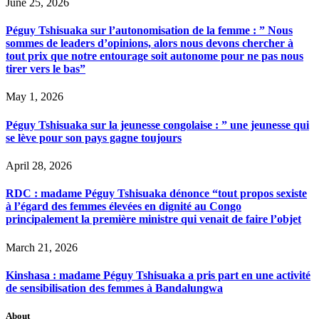
June 25, 2026
Péguy Tshisuaka sur l’autonomisation de la femme : ” Nous
sommes de leaders d’opinions, alors nous devons chercher à
tout prix que notre entourage soit autonome pour ne pas nous
tirer vers le bas”
May 1, 2026
Péguy Tshisuaka sur la jeunesse congolaise : ” une jeunesse qui
se lève pour son pays gagne toujours
April 28, 2026
RDC : madame Péguy Tshisuaka dénonce “tout propos sexiste
à l’égard des femmes élevées en dignité au Congo
principalement la première ministre qui venait de faire l’objet
March 21, 2026
Kinshasa : madame Péguy Tshisuaka a pris part en une activité
de sensibilisation des femmes à Bandalungwa
About