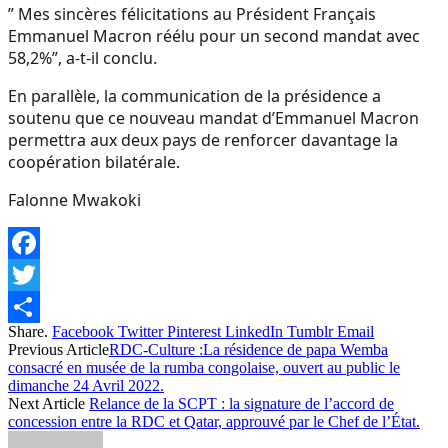
” Mes sincères félicitations au Président Français
Emmanuel Macron réélu pour un second mandat avec
58,2%”, a-t-il conclu.
En parallèle, la communication de la présidence a
soutenu que ce nouveau mandat d’Emmanuel Macron
permettra aux deux pays de renforcer davantage la
coopération bilatérale.
Falonne Mwakoki
Facebook
Twitter
Share.
Facebook
Twitter
Pinterest
LinkedIn
Tumblr
Email
Share
Previous Article
RDC-Culture :La résidence de papa Wemba
consacré en musée de la rumba congolaise, ouvert au public le
dimanche 24 Avril 2022.
Next Article
Relance de la SCPT : la signature de l’accord de
concession entre la RDC et Qatar, approuvé par le Chef de l’État.