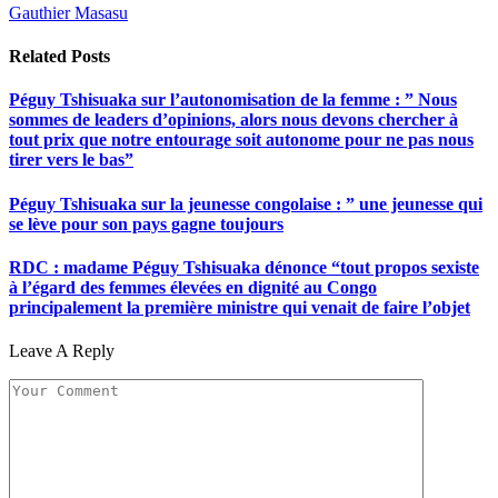
Gauthier Masasu
Related
Posts
Péguy Tshisuaka sur l’autonomisation de la femme : ” Nous
sommes de leaders d’opinions, alors nous devons chercher à
tout prix que notre entourage soit autonome pour ne pas nous
tirer vers le bas”
Péguy Tshisuaka sur la jeunesse congolaise : ” une jeunesse qui
se lève pour son pays gagne toujours
RDC : madame Péguy Tshisuaka dénonce “tout propos sexiste
à l’égard des femmes élevées en dignité au Congo
principalement la première ministre qui venait de faire l’objet
Leave A Reply