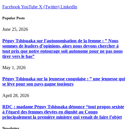
Facebook
YouTube
X (Twitter)
LinkedIn
Popular Posts
June 25, 2026
Péguy Tshisuaka sur l’autonomisation de la femme : ” Nous
sommes de leaders d’opinions, alors nous devons chercher à
tout prix que notre entourage soit autonome pour ne pas nous
tirer vers le bas”
May 1, 2026
Péguy Tshisuaka sur la jeunesse congolaise : ” une jeunesse qui
se lève pour son pays gagne toujours
April 28, 2026
RDC : madame Péguy Tshisuaka dénonce “tout propos sexiste
à l’égard des femmes élevées en dignité au Congo
principalement la première ministre qui venait de faire l’objet
Newsletter