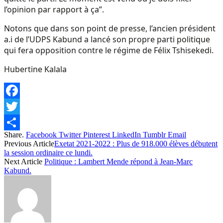
l’opinion par rapport à ça”.
Notons que dans son point de presse, l’ancien président
a.i de l’UDPS Kabund a lancé son propre parti politique
qui fera opposition contre le régime de Félix Tshisekedi.
Hubertine Kalala
Facebook
Twitter
Share.
Facebook
Twitter
Pinterest
LinkedIn
Tumblr
Email
Share
Previous Article
Exetat 2021-2022 : Plus de 918.000 élèves débutent
la session ordinaire ce lundi.
Next Article
Politique : Lambert Mende répond à Jean-Marc
Kabund.