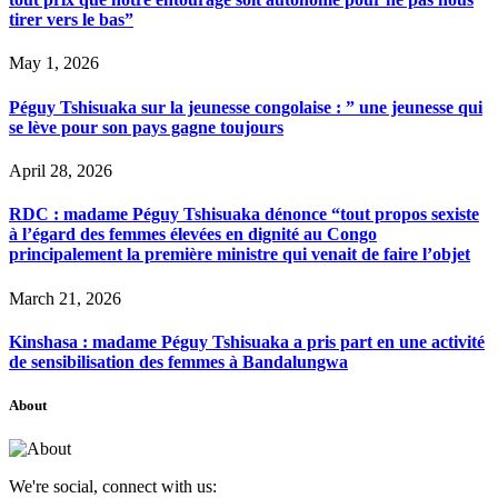
tirer vers le bas”
May 1, 2026
Péguy Tshisuaka sur la jeunesse congolaise : ” une jeunesse qui
se lève pour son pays gagne toujours
April 28, 2026
RDC : madame Péguy Tshisuaka dénonce “tout propos sexiste
à l’égard des femmes élevées en dignité au Congo
principalement la première ministre qui venait de faire l’objet
March 21, 2026
Kinshasa : madame Péguy Tshisuaka a pris part en une activité
de sensibilisation des femmes à Bandalungwa
About
We're social, connect with us: