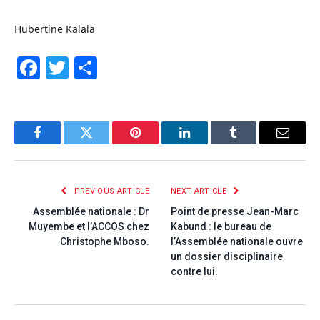
Hubertine Kalala
Facebook
Twitter
Share
Facebook
Twitter
Pinterest
LinkedIn
Tumblr
Email
PREVIOUS ARTICLE
NEXT ARTICLE
Assemblée nationale : Dr
Point de presse Jean-Marc
Muyembe et l’ACCOS chez
Kabund : le bureau de
Christophe Mboso.
l’Assemblée nationale ouvre
un dossier disciplinaire
contre lui.