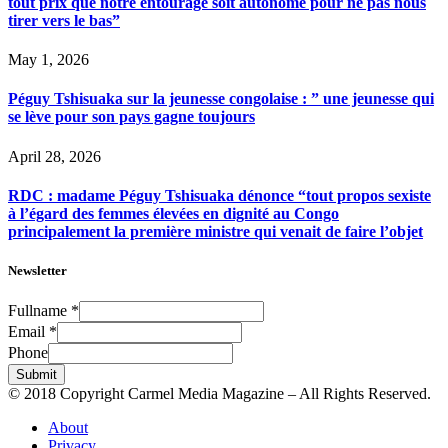
tout prix que notre entourage soit autonome pour ne pas nous
tirer vers le bas”
May 1, 2026
Péguy Tshisuaka sur la jeunesse congolaise : ” une jeunesse qui
se lève pour son pays gagne toujours
April 28, 2026
RDC : madame Péguy Tshisuaka dénonce “tout propos sexiste
à l’égard des femmes élevées en dignité au Congo
principalement la première ministre qui venait de faire l’objet
Newsletter
Fullname
*
Email
*
Phone
Submit
© 2018 Copyright Carmel Media Magazine – All Rights Reserved.
About
Privacy