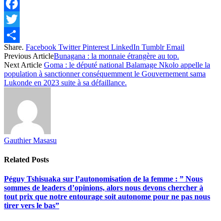
Facebook
Twitter
Share.
Facebook
Twitter
Pinterest
LinkedIn
Tumblr
Email
Share
Previous Article
Bunagana : la monnaie étrangère au top.
Next Article
Goma : le député national Balamage Nkolo appelle la
population à sanctionner conséquemment le Gouvernement sama
Lukonde en 2023 suite à sa défaillance.
Gauthier Masasu
Related
Posts
Péguy Tshisuaka sur l’autonomisation de la femme : ” Nous
sommes de leaders d’opinions, alors nous devons chercher à
tout prix que notre entourage soit autonome pour ne pas nous
tirer vers le bas”