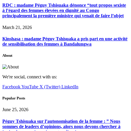
RDC : madame Péguy Tshisuaka dénonce “tout propos sexiste
à l’égard des femmes élevées en dignité au Congo
principalement la première ministre qui venait de faire l’objet
March 21, 2026
Kinshasa : madame Péguy Tshisuaka a pris part en une activité
de sensibilisation des femmes à Bandalungwa
About
We're social, connect with us:
Facebook
YouTube
X (Twitter)
LinkedIn
Popular Posts
June 25, 2026
Péguy Tshisuaka sur l’autonomisation de la femme : ” Nous
sommes de leaders d’opinions, alors nous devons chercher à