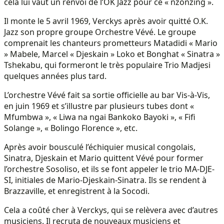
cela lui vaut un renvoi de l’OK Jazz pour ce « nzonzing ».
Il monte le 5 avril 1969, Verckys après avoir quitté O.K.
Jazz son propre groupe Orchestre Vévé. Le groupe
comprenait les chanteurs prometteurs Matadidi « Mario
» Mabele, Marcel « Djeskain » Loko et Bonghat « Sinatra »
Tshekabu, qui formeront le très populaire Trio Madjesi
quelques années plus tard.
L’orchestre Vévé fait sa sortie officielle au bar Vis-à-Vis,
en juin 1969 et s’illustre par plusieurs tubes dont «
Mfumbwa », « Liwa na ngai Bankoko Bayoki », « Fifi
Solange », « Bolingo Florence », etc.
Après avoir bousculé l’échiquier musical congolais,
Sinatra, Djeskain et Mario quittent Vévé pour former
l’orchestre Sosoliso, et ils se font appeler le trio MA-DJE-
SI, initiales de Mario-Djeskain-Sinatra. Ils se rendent à
Brazzaville, et enregistrent à la Socodi.
Cela a coûté cher à Verckys, qui se relèvera avec d’autres
musiciens. Il recruta de nouveaux musiciens et