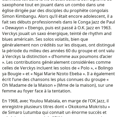
saxophone tout en jouant dans un combo dans une
église dirigée par des disciples du prophète congolais
Simon Kimbangu. Alors qu’il était encore adolescent, il a
fait ses débuts professionnels dans le Conga Jazz de Paul
« Dewayon » Ebengo, puis est passé à O.K. Jazz en 1963.
Verckys jouait un saxo énergique, teinté de rhythm and
blues américain. Ses solos volatils, bien que
généralement non crédités sur les disques, ont distingué
la période du milieu des années 60 du groupe et ont valu
à Verckys la distinction « d’homme aux poumons d’acier
». Les contributions généralement considérées comme
celles de Verckys incluent les solos de « Polo », « Bolingo
ya Bougie » et « Ngai Marie Nzoto Ebeba ». Il a également
écrit l’une des chansons les plus connues du groupe «
Oh Madame de la Maison » (Mme de la maison), sur une
femme au foyer face à la tentation.
En 1968, avec Youlou Mabiala, en marge de l’OK Jazz, il
enregistre plusieurs titres dont « Okokoma Mokristu »
de Simaro Lutumba qui connait un énorme succès et