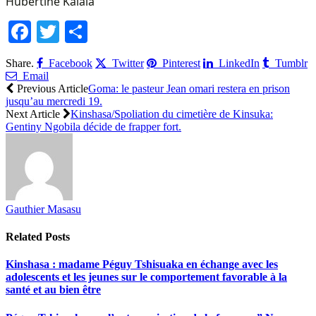
Hubertine Kalala
Facebook
Twitter
Share
Share.
Facebook
Twitter
Pinterest
LinkedIn
Tumblr
Email
Previous Article
Goma: le pasteur Jean omari restera en prison
jusqu’au mercredi 19.
Next Article
Kinshasa/Spoliation du cimetière de Kinsuka:
Gentiny Ngobila décide de frapper fort.
Gauthier Masasu
Related
Posts
Kinshasa : madame Péguy Tshisuaka en échange avec les
adolescents et les jeunes sur le comportement favorable à la
santé et au bien être