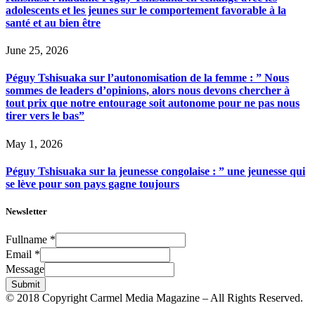
adolescents et les jeunes sur le comportement favorable à la
santé et au bien être
June 25, 2026
Péguy Tshisuaka sur l’autonomisation de la femme : ” Nous
sommes de leaders d’opinions, alors nous devons chercher à
tout prix que notre entourage soit autonome pour ne pas nous
tirer vers le bas”
May 1, 2026
Péguy Tshisuaka sur la jeunesse congolaise : ” une jeunesse qui
se lève pour son pays gagne toujours
Newsletter
Fullname
*
Email
*
Message
Submit
© 2018 Copyright Carmel Media Magazine – All Rights Reserved.