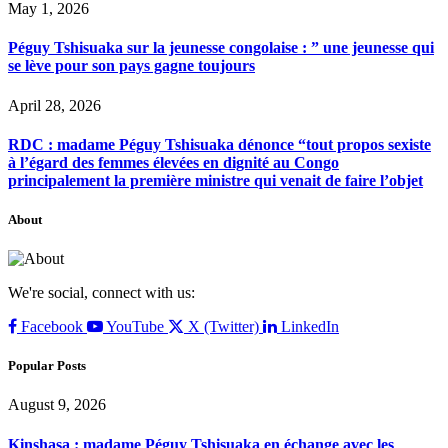
May 1, 2026
Péguy Tshisuaka sur la jeunesse congolaise : ” une jeunesse qui
se lève pour son pays gagne toujours
April 28, 2026
RDC : madame Péguy Tshisuaka dénonce “tout propos sexiste
à l’égard des femmes élevées en dignité au Congo
principalement la première ministre qui venait de faire l’objet
About
We're social, connect with us:
Facebook
YouTube
X (Twitter)
LinkedIn
Popular Posts
August 9, 2026
Kinshasa : madame Péguy Tshisuaka en échange avec les