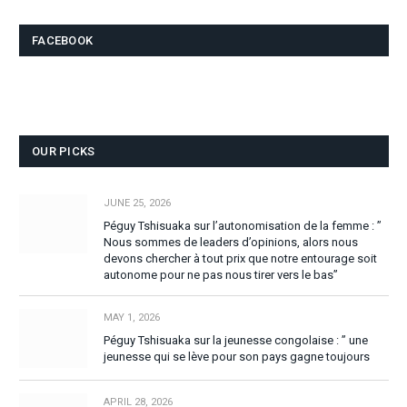
FACEBOOK
OUR PICKS
JUNE 25, 2026
Péguy Tshisuaka sur l’autonomisation de la femme : ”
Nous sommes de leaders d’opinions, alors nous
devons chercher à tout prix que notre entourage soit
autonome pour ne pas nous tirer vers le bas”
MAY 1, 2026
Péguy Tshisuaka sur la jeunesse congolaise : ” une
jeunesse qui se lève pour son pays gagne toujours
APRIL 28, 2026