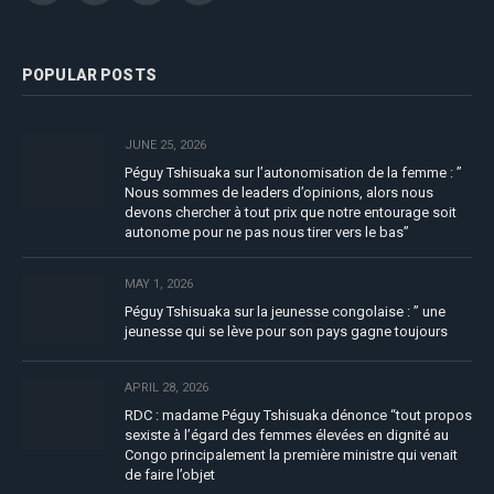
(Twitter)
POPULAR POSTS
JUNE 25, 2026
Péguy Tshisuaka sur l’autonomisation de la femme : ”
Nous sommes de leaders d’opinions, alors nous
devons chercher à tout prix que notre entourage soit
autonome pour ne pas nous tirer vers le bas”
MAY 1, 2026
Péguy Tshisuaka sur la jeunesse congolaise : ” une
jeunesse qui se lève pour son pays gagne toujours
APRIL 28, 2026
RDC : madame Péguy Tshisuaka dénonce “tout propos
sexiste à l’égard des femmes élevées en dignité au
Congo principalement la première ministre qui venait
de faire l’objet