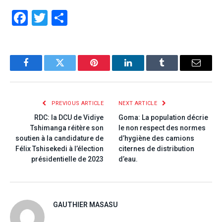
Facebook
Twitter
Share
Facebook
Twitter
Pinterest
LinkedIn
Tumblr
Email
PREVIOUS ARTICLE
NEXT ARTICLE
RDC: la DCU de Vidiye
Goma: La population décrie
Tshimanga réitère son
le non respect des normes
soutien à la candidature de
d’hygiène des camions
Félix Tshisekedi à l’élection
citernes de distribution
présidentielle de 2023
d’eau.
GAUTHIER MASASU