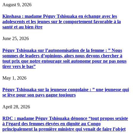
August 9, 2026
Kinshasa : madame Péguy Tshisuaka en échange avec les
adolescents et les jeunes sur le comportement favorable à la
santé et au bien être
June 25, 2026
Péguy Tshisuaka sur l’autonomisation de la femme : ” Nous
sommes de leaders d’opinions, alors nous devons chercher à
tout prix que notre entourage soit autonome pour ne pas nous
tirer vers le bas”
May 1, 2026
Péguy Tshisuaka sur la jeunesse congolaise : ” une jeunesse qui
se lève pour son pays gagne toujours
April 28, 2026
RDC : madame Péguy Tshisuaka dénonce “tout propos sexiste
à l’égard des femmes élevées en dignité au Congo
principalement la première ministre qui venait de faire l’objet