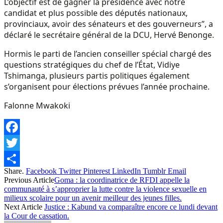
L’objectif est de gagner la présidence avec notre
candidat et plus possible des députés nationaux,
provinciaux, avoir des sénateurs et des gouverneurs”, a
déclaré le secrétaire général de la DCU, Hervé Benonge.
Hormis le parti de l’ancien conseiller spécial chargé des
questions stratégiques du chef de l’État, Vidiye
Tshimanga, plusieurs partis politiques également
s’organisent pour élections prévues l’année prochaine.
Falonne Mwakoki
Facebook
Twitter
Share.
Facebook
Twitter
Pinterest
LinkedIn
Tumblr
Email
Share
Previous Article
Goma : la coordinatrice de RFDI appelle la
communauté à s’approprier la lutte contre la violence sexuelle en
milieux scolaire pour un avenir meilleur des jeunes filles.
Next Article
Justice : Kabund va comparaître encore ce lundi devant
la Cour de cassation.