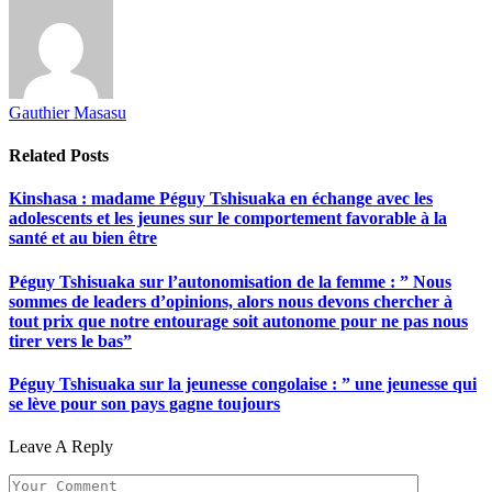
Gauthier Masasu
Related
Posts
Kinshasa : madame Péguy Tshisuaka en échange avec les
adolescents et les jeunes sur le comportement favorable à la
santé et au bien être
Péguy Tshisuaka sur l’autonomisation de la femme : ” Nous
sommes de leaders d’opinions, alors nous devons chercher à
tout prix que notre entourage soit autonome pour ne pas nous
tirer vers le bas”
Péguy Tshisuaka sur la jeunesse congolaise : ” une jeunesse qui
se lève pour son pays gagne toujours
Leave A Reply