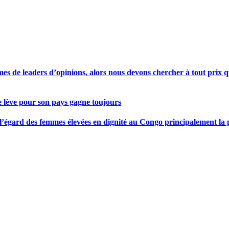
s de leaders d’opinions, alors nous devons chercher à tout prix qu
se lève pour son pays gagne toujours
gard des femmes élevées en dignité au Congo principalement la pre