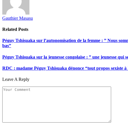
Gauthier Masasu
Related
Posts
Péguy Tshisuaka sur l’autonomisation de la femme : ” Nous somme
bas”
Péguy Tshisuaka sur la jeunesse congolaise : ” une jeunesse qui 
RDC : madame Péguy Tshisuaka dénonce “tout propos sexiste à l’é
Leave A Reply