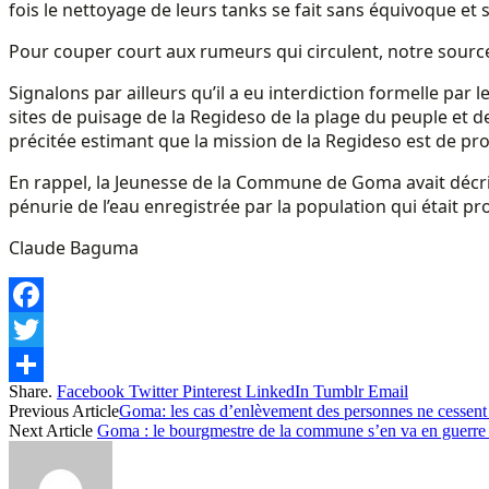
fois le nettoyage de leurs tanks se fait sans équivoque et s
Pour couper court aux rumeurs qui circulent, notre source 
Signalons par ailleurs qu’il a eu interdiction formelle pa
sites de puisage de la Regideso de la plage du peuple et d
précitée estimant que la mission de la Regideso est de prod
En rappel, la Jeunesse de la Commune de Goma avait décrié 
pénurie de l’eau enregistrée par la population qui était pr
Claude Baguma
Facebook
Twitter
Share.
Facebook
Twitter
Pinterest
LinkedIn
Tumblr
Email
Share
Previous Article
Goma: les cas d’enlèvement des personnes ne cessent d
Next Article
Goma : le bourgmestre de la commune s’en va en guerre c