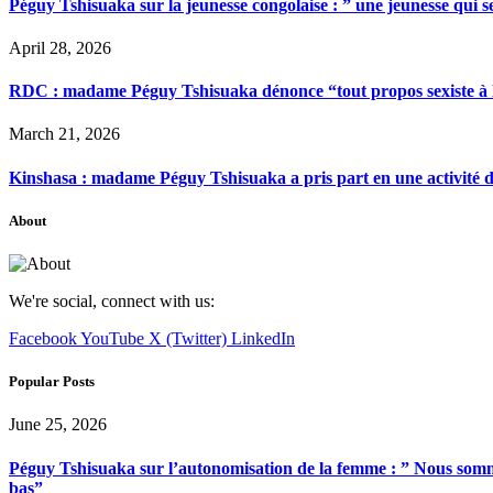
Péguy Tshisuaka sur la jeunesse congolaise : ” une jeunesse qui 
April 28, 2026
RDC : madame Péguy Tshisuaka dénonce “tout propos sexiste à l’é
March 21, 2026
Kinshasa : madame Péguy Tshisuaka a pris part en une activité 
About
We're social, connect with us:
Facebook
YouTube
X (Twitter)
LinkedIn
Popular Posts
June 25, 2026
Péguy Tshisuaka sur l’autonomisation de la femme : ” Nous somme
bas”