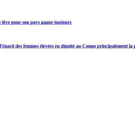
se lève pour son pays gagne toujours
gard des femmes élevées en dignité au Congo principalement la pre