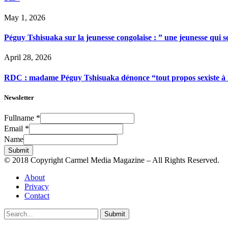
May 1, 2026
Péguy Tshisuaka sur la jeunesse congolaise : ” une jeunesse qui 
April 28, 2026
RDC : madame Péguy Tshisuaka dénonce “tout propos sexiste à l’é
Newsletter
Fullname
*
Email
*
Name
Submit
© 2018 Copyright Carmel Media Magazine – All Rights Reserved.
About
Privacy
Contact
Submit