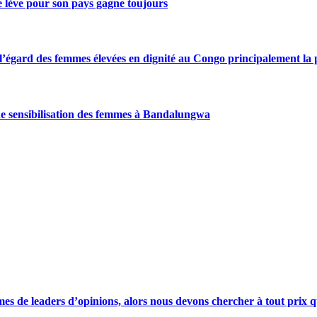
se lève pour son pays gagne toujours
gard des femmes élevées en dignité au Congo principalement la pre
de sensibilisation des femmes à Bandalungwa
s de leaders d’opinions, alors nous devons chercher à tout prix qu