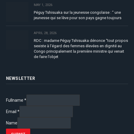
MAY 1, 2026
Péguy Tshisuaka sur la jeunesse congolaise : ” une
jeunesse qui se lève pour son pays gagne toujours
APRIL 28, 2026
RDC : madame Péguy Tshisuaka dénonce “tout propos
sexiste à l’égard des femmes élevées en dignité au
Congo principalement la première ministre qui venait
de faire l’objet
NEWSLETTER
Fullname
*
Email
*
Name