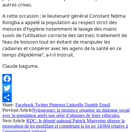
autres crises.
A cette occasion ; le lieutenant général Constant Ndima
Kongba a appelé la population au respect strict des
mesures d’hygiène notamment le lavage des mains
suivis de l’utilisation correcte des latrines; traitement de
l’eau de boisson tout en évitant de manipuler les
cadavres et coopérer avec les agens de la santé en ce
temps d’épidémie”, a-t-il instruit.
Claude baguma.
Facebook
Twitter
Share.
Facebook
Twitter
Pinterest
LinkedIn
Tumblr
Email
Share
Previous Article
Nyiragongo: la monusco organise un dialogue social
avec la population après une série d’attaques de leurs véhicules.
Next Article
RDC: le député national Patrick Munyomo dépose la
proposition de loi modifiant et completant la loi no 14/004 relative à
l’enseignement national