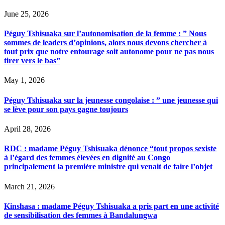
June 25, 2026
Péguy Tshisuaka sur l’autonomisation de la femme : ” Nous
sommes de leaders d’opinions, alors nous devons chercher à
tout prix que notre entourage soit autonome pour ne pas nous
tirer vers le bas”
May 1, 2026
Péguy Tshisuaka sur la jeunesse congolaise : ” une jeunesse qui
se lève pour son pays gagne toujours
April 28, 2026
RDC : madame Péguy Tshisuaka dénonce “tout propos sexiste
à l’égard des femmes élevées en dignité au Congo
principalement la première ministre qui venait de faire l’objet
March 21, 2026
Kinshasa : madame Péguy Tshisuaka a pris part en une activité
de sensibilisation des femmes à Bandalungwa