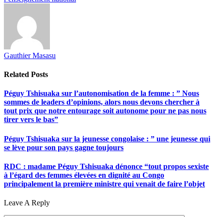
Gauthier Masasu
Related
Posts
Péguy Tshisuaka sur l’autonomisation de la femme : ” Nous
sommes de leaders d’opinions, alors nous devons chercher à
tout prix que notre entourage soit autonome pour ne pas nous
tirer vers le bas”
Péguy Tshisuaka sur la jeunesse congolaise : ” une jeunesse qui
se lève pour son pays gagne toujours
RDC : madame Péguy Tshisuaka dénonce “tout propos sexiste
à l’égard des femmes élevées en dignité au Congo
principalement la première ministre qui venait de faire l’objet
Leave A Reply