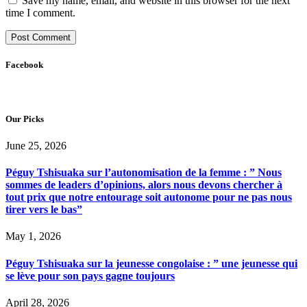
Save my name, email, and website in this browser for the next
time I comment.
Facebook
Our Picks
June 25, 2026
Péguy Tshisuaka sur l’autonomisation de la femme : ” Nous
sommes de leaders d’opinions, alors nous devons chercher à
tout prix que notre entourage soit autonome pour ne pas nous
tirer vers le bas”
May 1, 2026
Péguy Tshisuaka sur la jeunesse congolaise : ” une jeunesse qui
se lève pour son pays gagne toujours
April 28, 2026