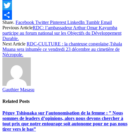
Facebook
Twitter
Share.
Facebook
Twitter
Pinterest
LinkedIn
Tumblr
Email
Share
Previous Article
RDC: l’ambassadeur Arthur Omar Kayumba
participe au forum national sur les Objectifs du Développement
Durable.
Next Article
RDC-CULTURE : la chanteuse congolaise,Tshala
Muana sera inhumée ce vendredi 23 décembre au cimetière de
Nécropole.
Gauthier Masasu
Related
Posts
Péguy Tshisuaka sur l’autonomisation de la femme : ” Nous
sommes de leaders d’opinions, alors nous devons chercher à
tout prix que notre entourage soit autonome pour ne pas nous
tirer vers le bas”