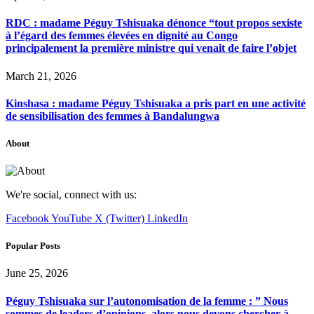
RDC : madame Péguy Tshisuaka dénonce “tout propos sexiste
à l’égard des femmes élevées en dignité au Congo
principalement la première ministre qui venait de faire l’objet
March 21, 2026
Kinshasa : madame Péguy Tshisuaka a pris part en une activité
de sensibilisation des femmes à Bandalungwa
About
We're social, connect with us:
Facebook
YouTube
X (Twitter)
LinkedIn
Popular Posts
June 25, 2026
Péguy Tshisuaka sur l’autonomisation de la femme : ” Nous
sommes de leaders d’opinions, alors nous devons chercher à