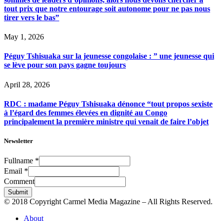
tout prix que notre entourage soit autonome pour ne pas nous
tirer vers le bas”
May 1, 2026
Péguy Tshisuaka sur la jeunesse congolaise : ” une jeunesse qui
se lève pour son pays gagne toujours
April 28, 2026
RDC : madame Péguy Tshisuaka dénonce “tout propos sexiste
à l’égard des femmes élevées en dignité au Congo
principalement la première ministre qui venait de faire l’objet
Newsletter
Fullname
*
Email
*
Comment
Submit
© 2018 Copyright Carmel Media Magazine – All Rights Reserved.
About