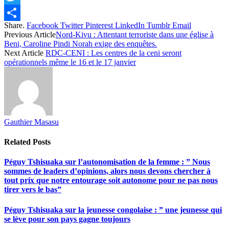
Twitter
Share.
Facebook
Twitter
Pinterest
LinkedIn
Tumblr
Email
Share
Previous Article
Nord-Kivu : Attentant terroriste dans une église à
Beni, Caroline Pindi Norah exige des enquêtes.
Next Article
RDC-CENI : Les centres de la ceni seront
opérationnels même le 16 et le 17 janvier
Gauthier Masasu
Related
Posts
Péguy Tshisuaka sur l’autonomisation de la femme : ” Nous
sommes de leaders d’opinions, alors nous devons chercher à
tout prix que notre entourage soit autonome pour ne pas nous
tirer vers le bas”
Péguy Tshisuaka sur la jeunesse congolaise : ” une jeunesse qui
se lève pour son pays gagne toujours