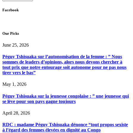
Facebook
Our Picks
June 25, 2026
Péguy Tshisuaka sur l’autonomisation de la femme : ” Nous
sommes de leaders d’opinions, alors nous devons chercher à
tout prix que notre entourage soit autonome pour ne pas nous
tirer vers le bas”
May 1, 2026
Péguy Tshisuaka sur la jeunesse congolaise : ” une jeunesse qui
se lève pour son pays gagne toujours
April 28, 2026
RDC : madame Péguy Tshisuaka dénonce “tout propos sexiste
à l’égard des femmes élevées en dignité au Congo