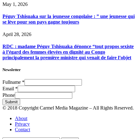
May 1, 2026
Péguy Tshisuaka sur la jeunesse congolaise : ” une jeunesse qui
se lève pour son pays gagne toujours
April 28, 2026
RDC : madame Péguy Tshisuaka dénonce “tout propos sexiste
à l’égard des femmes élevées en dignité au Congo
principalement la première ministre qui venait de faire l’objet
Newsletter
Fullname
*
Email
*
Phone
Submit
© 2018 Copyright Carmel Media Magazine – All Rights Reserved.
About
Privacy
Contact