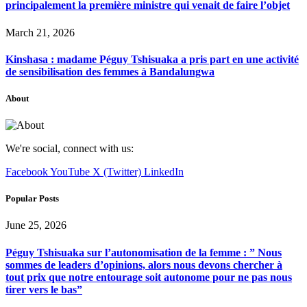
principalement la première ministre qui venait de faire l’objet
March 21, 2026
Kinshasa : madame Péguy Tshisuaka a pris part en une activité
de sensibilisation des femmes à Bandalungwa
About
We're social, connect with us:
Facebook
YouTube
X (Twitter)
LinkedIn
Popular Posts
June 25, 2026
Péguy Tshisuaka sur l’autonomisation de la femme : ” Nous
sommes de leaders d’opinions, alors nous devons chercher à
tout prix que notre entourage soit autonome pour ne pas nous
tirer vers le bas”