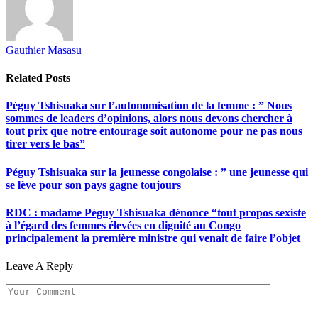
Gauthier Masasu
Related
Posts
Péguy Tshisuaka sur l’autonomisation de la femme : ” Nous
sommes de leaders d’opinions, alors nous devons chercher à
tout prix que notre entourage soit autonome pour ne pas nous
tirer vers le bas”
Péguy Tshisuaka sur la jeunesse congolaise : ” une jeunesse qui
se lève pour son pays gagne toujours
RDC : madame Péguy Tshisuaka dénonce “tout propos sexiste
à l’égard des femmes élevées en dignité au Congo
principalement la première ministre qui venait de faire l’objet
Leave A Reply