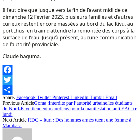
Il faut dire que jusque vers la fin de l’avant midi de ce
dimanche 12 Février 2023, plusieurs familles et d’autres
curieux restent encore massées au bord du lac Kivu, au
port Ihusi en train d’attendre la remontée des corps à la
surface de l’eau. Jusqu’à présent, aucune communication
de l’autorité provinciale.
Claude baguma.
Facebook
Twitter
Share.
Facebook
Twitter
Pinterest
LinkedIn
Tumblr
Email
Share
Previous Article
Goma :Interdite par l’autorité urbaine,les étudiants
du Nord-Kivu tiennent maurdicus pour la manifestation anti EAC ce
lundi
Next Article
RDC – Ituri : Des hommes armés tuent une femme à
Mambasa