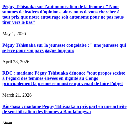
Péguy Tshisuaka sur l’autonomisation de la femme : ” Nous
sommes de leaders d’opinions, alors nous devons chercher à
tout prix que notre entourage soit autonome pour ne pas nous
tirer vers le bas”
May 1, 2026
Péguy Tshisuaka sur la jeunesse congolaise : ” une jeunesse qui
se lève pour son pays gagne toujours
April 28, 2026
RDC : madame Péguy Tshisuaka dénonce “tout propos sexiste
à l’égard des femmes élevées en dignité au Congo
principalement la première ministre qui venait de faire l’objet
March 21, 2026
Kinshasa : madame Péguy Tshisuaka a pris part en une activité
de sensibilisation des femmes à Bandalungwa
About