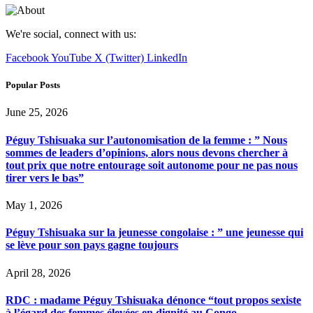
We're social, connect with us:
Facebook
YouTube
X (Twitter)
LinkedIn
Popular Posts
June 25, 2026
Péguy Tshisuaka sur l’autonomisation de la femme : ” Nous
sommes de leaders d’opinions, alors nous devons chercher à
tout prix que notre entourage soit autonome pour ne pas nous
tirer vers le bas”
May 1, 2026
Péguy Tshisuaka sur la jeunesse congolaise : ” une jeunesse qui
se lève pour son pays gagne toujours
April 28, 2026
RDC : madame Péguy Tshisuaka dénonce “tout propos sexiste
à l’égard des femmes élevées en dignité au Congo