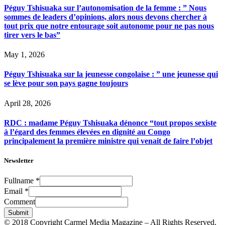
Péguy Tshisuaka sur l’autonomisation de la femme : ” Nous
sommes de leaders d’opinions, alors nous devons chercher à
tout prix que notre entourage soit autonome pour ne pas nous
tirer vers le bas”
May 1, 2026
Péguy Tshisuaka sur la jeunesse congolaise : ” une jeunesse qui
se lève pour son pays gagne toujours
April 28, 2026
RDC : madame Péguy Tshisuaka dénonce “tout propos sexiste
à l’égard des femmes élevées en dignité au Congo
principalement la première ministre qui venait de faire l’objet
Newsletter
Fullname
*
Email
*
Comment
Submit
© 2018 Copyright Carmel Media Magazine – All Rights Reserved.