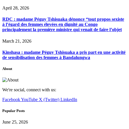
April 28, 2026
RDC : madame Péguy Tshisuaka dénonce “tout propos sexiste
à l’égard des femmes élevées en dignité au Congo
principalement la première ministre qui venait de faire l’objet
March 21, 2026
Kinshasa : madame Péguy Tshisuaka a pris part en une activité
de sensibilisation des femmes à Bandalungwa
About
We're social, connect with us:
Facebook
YouTube
X (Twitter)
LinkedIn
Popular Posts
June 25, 2026