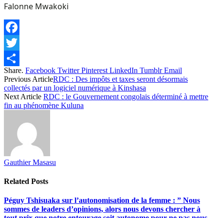
Falonne Mwakoki
Facebook
Twitter
Share.
Facebook
Twitter
Pinterest
LinkedIn
Tumblr
Email
Share
Previous Article
RDC : Des impôts et taxes seront désormais
collectés par un logiciel numérique à Kinshasa
Next Article
RDC : le Gouvernement congolais déterminé à mettre
fin au phénomène Kuluna
Gauthier Masasu
Related
Posts
Péguy Tshisuaka sur l’autonomisation de la femme : ” Nous
sommes de leaders d’opinions, alors nous devons chercher à
tout prix que notre entourage soit autonome pour ne pas nous